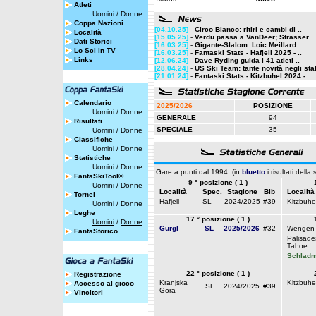
Atleti
Uomini
/
Donne
Coppa Nazioni
[04.10.25]
-
Circo Bianco: ritiri e cambi di ..
Località
[15.05.25]
-
Verdu passa a VanDeer; Strasser ..
Dati Storici
[16.03.25]
-
Gigante-Slalom: Loic Meillard ..
Lo Sci in TV
[16.03.25]
-
Fantaski Stats - Hafjell 2025 - ..
Links
[12.06.24]
-
Dave Ryding guida i 41 atleti ..
[28.04.24]
-
US Ski Team: tante novità negli staff
[21.01.24]
-
Fantaski Stats - Kitzbuhel 2024 - ..
Calendario
2025/2026
POSIZIONE
Uomini
/
Donne
GENERALE
94
Risultati
SPECIALE
35
Uomini
/
Donne
Classifiche
Uomini
/
Donne
Statistiche
Uomini
/
Donne
Gare a punti dal 1994: (in
bluetto
i risultati della
FantaSkiTool®
9 ° posizione ( 1 )
Uomini
/
Donne
Località
Spec.
Stagione
Bib
Località
Tornei
Hafjell
SL
2024/2025
#39
Kitzbuhe
Uomini
/
Donne
Leghe
17 ° posizione ( 1 )
Uomini
/
Donne
Gurgl
SL
2025/2026
#32
Wengen
FantaStorico
Palisade
Tahoe
Schladm
22 ° posizione ( 1 )
Registrazione
Kranjska
Kitzbuhe
Accesso al gioco
SL
2024/2025
#39
Gora
Vincitori