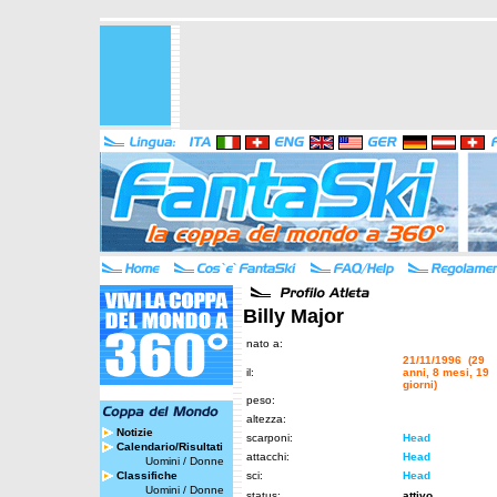
Billy Major
nato a:
21/11/1996 (29
il:
anni, 8 mesi, 19
giorni)
peso:
altezza:
Notizie
scarponi:
Head
Calendario/Risultati
attacchi:
Head
Uomini
/
Donne
Classifiche
sci:
Head
Uomini
/
Donne
status:
attivo