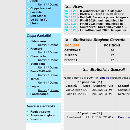
Atleti
Uomini
/
Donne
Coppa Nazioni
[05.05.26]
-
Il Wunderteam per la stagione ..
Località
[22.03.26]
-
PARIS-BIS ANCHE IN SUPERG!
Dati Storici
[20.03.26]
-
Kvitfjell, Seconda prova: Allegre e .
Lo Sci in TV
[15.03.26]
-
Finali 2026: tutti i qualificati in ..
Links
[13.03.26]
-
Finali 2026: tutti i qualificati in ..
[13.03.26]
-
Courchevel: Kriechmayr vince, ..
[20.02.26]
-
FantaOlimpiadi 2026: la squadra ..
Calendario
Uomini
/
Donne
2025/2026
POSIZIONE
Risultati
GENERALE
26
Uomini
/
Donne
SUPERG
17
Classifiche
Uomini
/
Donne
DISCESA
12
Statistiche
Uomini
/
Donne
FantaSkiTool®
Uomini
/
Donne
Gare a punti dal 1994: (in
bluetto
i risultati della
Tornei
2 ° posizione ( 2 )
Uomini
/
Donne
Località
Spec.
Stagione
Bib
Località
Leghe
Val Gardena
SG
2023/2024
#6
Cortina 
Uomini
/
Donne
FantaStorico
Lake Louise
DH
2022/2023
#8
Kitzbuhe
Registrazione
5 ° posizione ( 1 )
Accesso al gioco
Courchevel
DH
2021/2022
#17
Courche
Vincitori