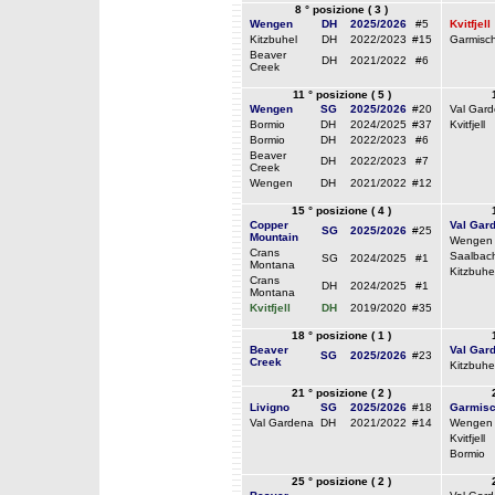
8 ° posizione ( 3 )
Wengen
DH
2025/2026
#5
Kvitfjell
Kitzbuhel
DH
2022/2023
#15
Garmisc
Beaver
DH
2021/2022
#6
Creek
11 ° posizione ( 5 )
Wengen
SG
2025/2026
#20
Val Gar
Bormio
DH
2024/2025
#37
Kvitfjell
Bormio
DH
2022/2023
#6
Beaver
DH
2022/2023
#7
Creek
Wengen
DH
2021/2022
#12
15 ° posizione ( 4 )
Copper
Val Gar
SG
2025/2026
#25
Mountain
Wengen
Crans
Saalbac
SG
2024/2025
#1
Montana
Kitzbuhe
Crans
DH
2024/2025
#1
Montana
Kvitfjell
DH
2019/2020
#35
18 ° posizione ( 1 )
Beaver
Val Gar
SG
2025/2026
#23
Creek
Kitzbuhe
21 ° posizione ( 2 )
Livigno
SG
2025/2026
#18
Garmis
Val Gardena
DH
2021/2022
#14
Wengen
Kvitfjell
Bormio
25 ° posizione ( 2 )