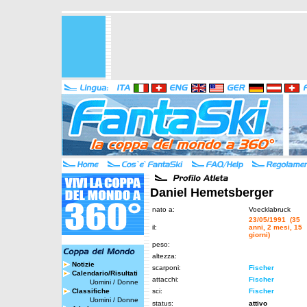
Daniel Hemetsberger
nato a:
Voecklabruck
23/05/1991 (35
il:
anni, 2 mesi, 15
giorni)
peso:
altezza:
Notizie
scarponi:
Fischer
Calendario/Risultati
attacchi:
Fischer
Uomini
/
Donne
Classifiche
sci:
Fischer
Uomini
/
Donne
status:
attivo