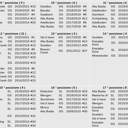
9 ° posizione ( 5 )
10 ° posizione ( 6 )
11 ° posizione ( 6 
eide
GS
2020/2021
#15
Soelden
GS
2019/2020
#9
Alta Badia
GS
2019/2
oder
GS
2019/2020
#4
Bansko
GS
2018/2019
#9
Adelboden
GS
2018/2
GS
2016/2017
#4
Saalbach
GS
2018/2019
#8
Garmisch
GS
2016/2
GS
2013/2014
#13
Alta Badia
GS
2018/2019
#12
Schladming
SL
2016/2
ia
GS
2013/2014
#20
Adelboden
GS
2017/2018
#6
Adelboden
GS
2016/2
Alta Badia
GS
2017/2018
#5
Alta Badia
GS
2010/2
12 ° posizione ( 11 )
13 ° posizione ( 4 )
14 ° posizione ( 4 
na
GS
2020/2021
#1
Val d Isere
GS
2017/2018
#6
Soelden
GS
2022/2
ia
GS
2018/2019
#10
Alta Badia
GS
2015/2016
#12
Kranjska
GS
2020/2
Gora
Creek
GS
2018/2019
#15
Soelden
GS
2012/2013
#30
Kranjska
GS
2017/2018
#9
Beaver
SL
2018/2
GS
2011/2012
#27
Gora
Creek
l
SL
2017/2018
#18
Hinterstoder
GS
2010/2
SL
2016/2017
#29
GS
2015/2016
#15
oder
GS
2015/2016
#9
oder
GS
2015/2016
#12
Creek
GS
2015/2016
#11
Creek
GS
2014/2015
#15
15 ° posizione ( 9 )
16 ° posizione ( 6 )
17 ° posizione ( 8 
SL
2019/2020
#55
Kitzbuhel
SL
2018/2019
#23
Alta Badia
GS
2020/2
GS
2018/2019
#14
Wengen
SL
2018/2019
#24
Madonna di
SL
2017/2
re
SL
2017/2018
#21
Stockholm
PA
2017/2018
#14
Val d Isere
GS
2016/2
SL
2017/2018
#21
Val d Isere
GS
2015/2016
#11
Wengen
SL
2015/2
Mosca
PA
2012/2013
#14
Kranjska
SL
2015/2016
#40
GS
2014/2
Gora
Alta Badia
GS
2009/2010
#30
Soelden
GS
2014/2
GS
2013/2014
#11
Val d Isere
GS
2013/2
ing
SL
2013/2014
#34
Kranjska
GS
2010/2
SL
2013/2014
#34
Gora