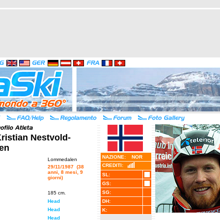
Kristian Nestvold-
en
NAZIONE: NOR
Lommedalen
CREDITI:
29/11/1987 (38
anni, 8 mesi, 9
SL:
giorni)
GS:
SG:
185 cm.
Head
DH:
Head
K:
Head