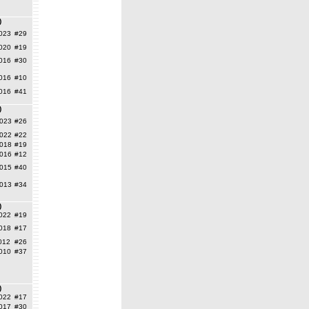
)
023
#29
020
#19
016
#30
016
#10
016
#41
)
023
#26
022
#22
018
#19
016
#12
015
#40
013
#34
)
022
#19
018
#17
012
#26
010
#37
)
022
#17
017
#30