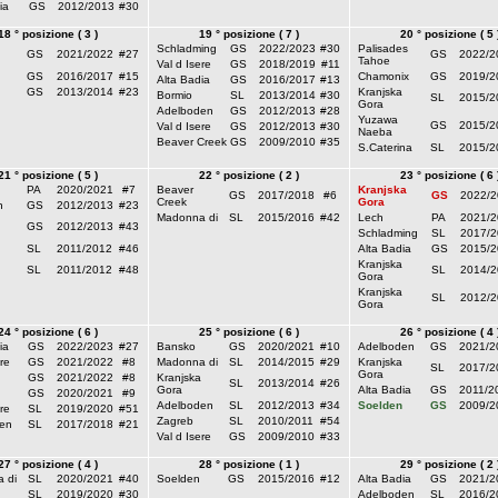
ia
GS
2012/2013
#30
18 ° posizione ( 3 )
19 ° posizione ( 7 )
20 ° posizione ( 5 
Schladming
GS
2022/2023
#30
Palisades
GS
2021/2022
#27
GS
2022/2
Tahoe
Val d Isere
GS
2018/2019
#11
GS
2016/2017
#15
Chamonix
GS
2019/2
Alta Badia
GS
2016/2017
#13
GS
2013/2014
#23
Kranjska
Bormio
SL
2013/2014
#30
SL
2015/2
Gora
Adelboden
GS
2012/2013
#28
Yuzawa
GS
2015/2
Val d Isere
GS
2012/2013
#30
Naeba
Beaver Creek
GS
2009/2010
#35
S.Caterina
SL
2015/2
21 ° posizione ( 5 )
22 ° posizione ( 2 )
23 ° posizione ( 6 
PA
2020/2021
#7
Beaver
Kranjska
GS
2017/2018
#6
GS
2022/2
Creek
Gora
h
GS
2012/2013
#23
Madonna di
SL
2015/2016
#42
Lech
PA
2021/2
GS
2012/2013
#43
Schladming
SL
2017/2
SL
2011/2012
#46
Alta Badia
GS
2015/2
Kranjska
SL
2011/2012
#48
SL
2014/2
Gora
Kranjska
SL
2012/2
Gora
24 ° posizione ( 6 )
25 ° posizione ( 6 )
26 ° posizione ( 4 
ia
GS
2022/2023
#27
Bansko
GS
2020/2021
#10
Adelboden
GS
2021/2
re
GS
2021/2022
#8
Madonna di
SL
2014/2015
#29
Kranjska
SL
2017/2
Gora
GS
2021/2022
#8
Kranjska
SL
2013/2014
#26
Gora
Alta Badia
GS
2011/2
GS
2020/2021
#9
Adelboden
SL
2012/2013
#34
Soelden
GS
2009/2
re
SL
2019/2020
#51
Zagreb
SL
2010/2011
#54
en
SL
2017/2018
#21
Val d Isere
GS
2009/2010
#33
27 ° posizione ( 4 )
28 ° posizione ( 1 )
29 ° posizione ( 2 
 di
SL
2020/2021
#40
Soelden
GS
2015/2016
#12
Alta Badia
GS
2021/2
SL
2019/2020
#30
Adelboden
SL
2016/2