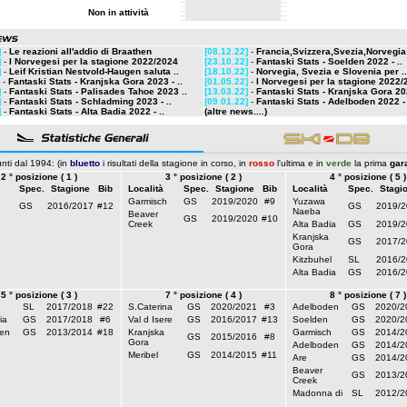
Non in attività
]
-
Le reazioni all'addio di Braathen
[08.12.22]
-
Francia,Svizzera,Svezia,Norvegia:
]
-
I Norvegesi per la stagione 2022/2024
[23.10.22]
-
Fantaski Stats - Soelden 2022 - ..
]
-
Leif Kristian Nestvold-Haugen saluta ..
[18.10.22]
-
Norvegia, Svezia e Slovenia per ..
-
Fantaski Stats - Kranjska Gora 2023 - ..
[01.05.22]
-
I Norvegesi per la stagione 2022/
]
-
Fantaski Stats - Palisades Tahoe 2023 ..
[13.03.22]
-
Fantaski Stats - Kranjska Gora 20
]
-
Fantaski Stats - Schladming 2023 - ..
[09.01.22]
-
Fantaski Stats - Adelboden 2022 - 
]
-
Fantaski Stats - Alta Badia 2022 - ..
(altre news....)
nti dal 1994: (in
bluetto
i risultati della stagione in corso, in
rosso
l'ultima e in
verde
la prima
gar
2 ° posizione ( 1 )
3 ° posizione ( 2 )
4 ° posizione ( 5 )
Spec.
Stagione
Bib
Località
Spec.
Stagione
Bib
Località
Spec.
Stagi
Garmisch
GS
2019/2020
#9
Yuzawa
GS
2016/2017
#12
GS
2019/2
Naeba
Beaver
GS
2019/2020
#10
Creek
Alta Badia
GS
2019/2
Kranjska
GS
2017/2
Gora
Kitzbuhel
SL
2016/2
Alta Badia
GS
2016/2
5 ° posizione ( 3 )
7 ° posizione ( 4 )
8 ° posizione ( 7 )
SL
2017/2018
#22
S.Caterina
GS
2020/2021
#3
Adelboden
GS
2020/2
ia
GS
2017/2018
#6
Val d Isere
GS
2016/2017
#13
Soelden
GS
2020/2
en
GS
2013/2014
#18
Kranjska
Garmisch
GS
2014/2
GS
2015/2016
#8
Gora
Adelboden
GS
2014/2
Meribel
GS
2014/2015
#11
Are
GS
2014/2
Beaver
GS
2013/2
Creek
Madonna di
SL
2012/2