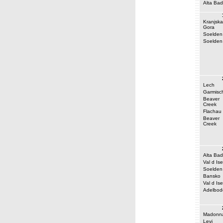
Alta Bad
Kranjska
Gora
Soelden
Soelden
Lech
Garmisc
Beaver
Creek
Flachau
Beaver
Creek
Alta Bad
Val d Ise
Soelden
Bansko
Val d Ise
Adelbod
Madonna
Levi