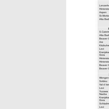
Lenzerh
Hinterst
Aspen
St.Moritz
Alta Bad
S.Cateri
Alta Bad
Beaver 
Are
Kitzbuhe
Levi
Kranjska
Gora
Hinterst
Hinterst
Beaver 
Beaver 
Wengen
Soldeu
Val d Ise
Levi
Yuzawa
Naeba
Kranjska
Gora
Schladm
Levi