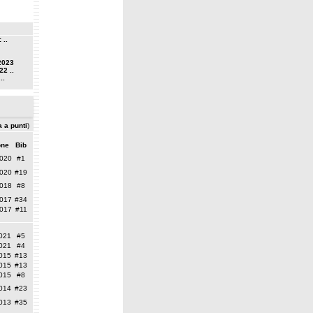
 ..
2023
22 ..
..
a a punti
)
one
Bib
020
#1
020
#19
018
#8
017
#34
017
#11
021
#5
021
#4
015
#13
015
#13
015
#8
014
#23
013
#35