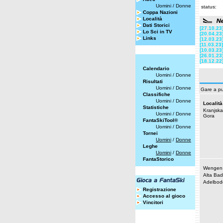
Uomini
/
Donne
status:
Coppa Nazioni
Località
Dati Storici
[27.10.23
Lo Sci in TV
[20.04.23
Links
[12.03.23
[11.03.23]
[10.03.23
[26.01.23
[18.12.22
Calendario
Uomini
/
Donne
Risultati
Uomini
/
Donne
Gare a pu
Classifiche
Uomini
/
Donne
Località
Statistiche
Kranjska
Uomini
/
Donne
Gora
FantaSkiTool®
Uomini
/
Donne
Tornei
Uomini
/
Donne
Leghe
Uomini
/
Donne
FantaStorico
Wengen
Alta Bad
Adelbod
Registrazione
Accesso al gioco
Vincitori