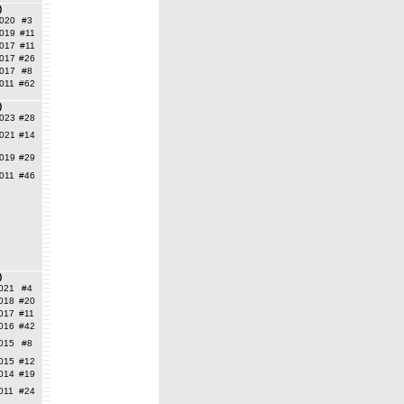
)
020
#3
019
#11
017
#11
017
#26
017
#8
011
#62
)
023
#28
021
#14
019
#29
011
#46
)
021
#4
018
#20
017
#11
016
#42
015
#8
015
#12
014
#19
011
#24