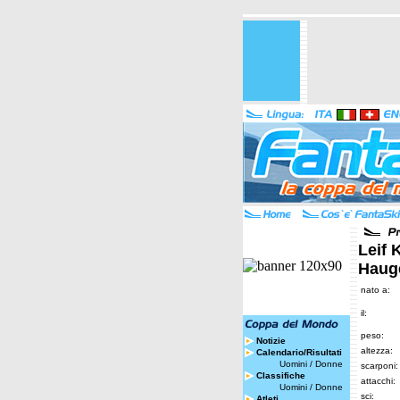
Leif 
Haug
nato a:
il:
peso:
Notizie
altezza:
Calendario/Risultati
Uomini
/
Donne
scarponi:
Classifiche
attacchi:
Uomini
/
Donne
sci:
Atleti