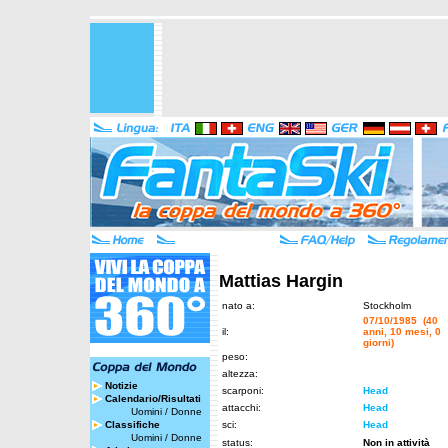
Mattias Hargin
nato a:
Stockholm
07/10/1985 (40
il:
anni, 10 mesi, 0
giorni)
peso:
altezza:
Notizie
scarponi:
Head
Calendario/Risultati
attacchi:
Head
Uomini
/
Donne
Classifiche
sci:
Head
Uomini
/
Donne
status:
Non in attività