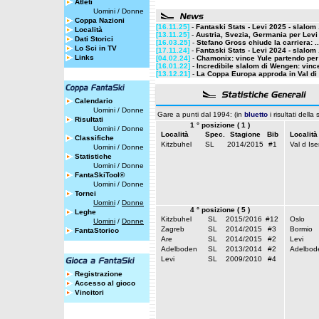
Atleti
Uomini
/
Donne
Coppa Nazioni
[16.11.25]
-
Fantaski Stats - Levi 2025 - slalom 
Località
[13.11.25]
-
Austria, Svezia, Germania per Levi
Dati Storici
[16.03.25]
-
Stefano Gross chiude la carriera: ..
Lo Sci in TV
[17.11.24]
-
Fantaski Stats - Levi 2024 - slalom 
Links
[04.02.24]
-
Chamonix: vince Yule partendo per 
[16.01.22]
-
Incredibile slalom di Wengen: vince
[13.12.21]
-
La Coppa Europa approda in Val di 
Calendario
Uomini
/
Donne
Gare a punti dal 1994: (in
bluetto
i risultati della
Risultati
1 ° posizione ( 1 )
Uomini
/
Donne
Località
Spec.
Stagione
Bib
Località
Classifiche
Kitzbuhel
SL
2014/2015
#1
Val d Ise
Uomini
/
Donne
Statistiche
Uomini
/
Donne
FantaSkiTool®
Uomini
/
Donne
Tornei
Uomini
/
Donne
4 ° posizione ( 5 )
Leghe
Kitzbuhel
SL
2015/2016
#12
Oslo
Uomini
/
Donne
Zagreb
SL
2014/2015
#3
Bormio
FantaStorico
Are
SL
2014/2015
#2
Levi
Adelboden
SL
2013/2014
#2
Adelbod
Levi
SL
2009/2010
#4
Registrazione
Accesso al gioco
Vincitori