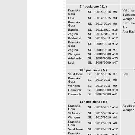
7 ° posizione ( 11 )
Kranjska
Val d Ise
SL
2015/2016
#5
Gora
Schladm
Levi
SL
2014/2015
#3
Wengen
Kranjska
Kitzbuhe
SL
2013/2014
#5
Gora
Are
Bansko
SL
2011/2012
#15
Alta Bad
Zagreb
SL
2011/2012
#11
Kitzbuhel
SL
2010/2011
#12
Kranjska
SL
2009/2010
#12
Gora
Zagreb
SL
2009/2010
#7
Wengen
SL
2008/2009
#19
Adelboden
SL
2008/2009
#25
Levi
SL
2008/2009
#47
10 ° posizione ( 5 )
Val d Isere
SL
2015/2016
#7
Levi
Kranjska
SL
2010/2011
#5
Gora
Wengen
SL
2010/2011
#9
Garmisch
SL
2008/2009
#19
Garmisch
SL
2007/2008
#41
13 ° posizione ( 8 )
Kranjska
Adelbod
SL
2016/2017
#14
Gora
Wengen
St.Moritz
SL
2015/2016
#14
Wengen
SL
2015/2016
#4
Kranjska
SL
2012/2013
#9
Gora
Val d Isere
SL
2012/2013
#12
Kranjska
SL
2011/2012
#11