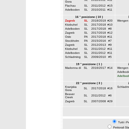
Gora
Flachau
SL
2011/2012
#15
Adelboden
SL
2010/2011
#11
16 ° posizione ( 10 )
Zagreb
SL
2018/2019
#20
Wengen
Kitzbuhel
SL
2017/2018
#10
Adelboden
SL
2017/2018
#8
Zagreb
SL
2017/2018
#12
Oslo
PA
2017/2018
#11
Stockholm
PA
2015/2016
#7
Zagreb
SL
2012/2013
#9
Kitzbuhel
SL
2011/2012
#11
Adelboden
SL
2011/2012
#11
Schladming
SL
2009/2010
#5
19 ° posizione ( 1 )
Madonna di
SL
2016/2017
#14
Wengen
Adelbod
Adelbod
22 ° posizione ( 3 )
Kranjska
Schladm
SL
2017/2018
#16
Gora
Beaver
SL
2011/2012
#6
Creek
Zagreb
SL
2007/2008
#29
Tutti i P
Pettorali Sl