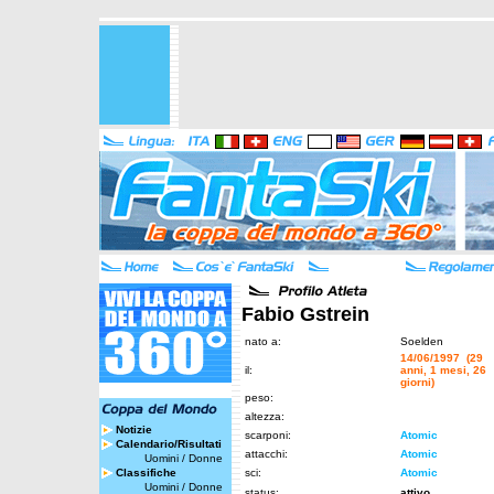
Fabio Gstrein
nato a:
Soelden
14/06/1997 (29
il:
anni, 1 mesi, 26
giorni)
peso:
altezza:
Notizie
scarponi:
Atomic
Calendario/Risultati
attacchi:
Atomic
Uomini
/
Donne
Classifiche
sci:
Atomic
Uomini
/
Donne
status:
attivo