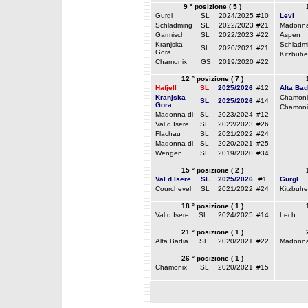
9 ° posizione ( 5 )
Gurgl
SL
2024/2025
#10
Levi
Schladming
SL
2022/2023
#21
Madonna
Garmisch
SL
2022/2023
#22
Aspen
Kranjska
Schladm
SL
2020/2021
#21
Gora
Kitzbuhe
Chamonix
GS
2019/2020
#22
12 ° posizione ( 7 )
Hafjell
SL
2025/2026
#12
Alta Bad
Kranjska
Chamoni
SL
2025/2026
#14
Gora
Chamoni
Madonna di
SL
2023/2024
#12
Val d Isere
SL
2022/2023
#26
Flachau
SL
2021/2022
#24
Madonna di
SL
2020/2021
#25
Wengen
SL
2019/2020
#34
15 ° posizione ( 2 )
Val d Isere
SL
2025/2026
#1
Gurgl
Courchevel
SL
2021/2022
#24
Kitzbuhe
18 ° posizione ( 1 )
Val d Isere
SL
2024/2025
#14
Lech
21 ° posizione ( 1 )
Alta Badia
SL
2020/2021
#22
Madonna
26 ° posizione ( 1 )
Chamonix
SL
2020/2021
#15