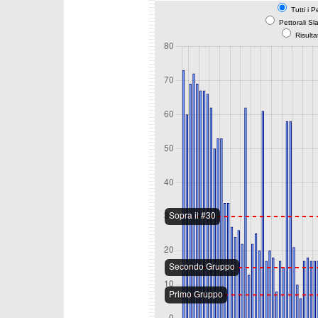
Tutti i P
Pettorali Sl
Risulta