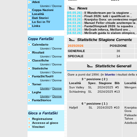
Atleti
Uomini
/
Donne
Coppa Nazioni
[05.05.26]
-
Il Wunderteam per la stagione ..
Località
[09.03.26]
-
Finali 2026: tutti i qualificati in ..
Dati Storici
[08.03.26]
-
Kranjska Gora: un centesimo regala
Lo Sci in TV
[04.03.26]
-
Manuel Feller chiude anzitempo la .
Links
[20.02.26]
-
FantaOlimpiadi 2026: la squadra ..
[16.02.26]
-
McGrath inforca, Meillard oro ..
[16.02.26]
-
McGrath guida lo slalom olimpico, .
Calendario
2025/2026
POSIZIONE
Uomini
/
Donne
GENERALE
36
Risultati
SPECIALE
14
Uomini
/
Donne
Classifiche
Uomini
/
Donne
Statistiche
Uomini
/
Donne
Gare a punti dal 1994: (in
bluetto
i risultati della
FantaSkiTool®
3 ° posizione ( 2 )
Uomini
/
Donne
Località
Spec.
Stagione
Bib
Località
Tornei
Sun Valley
SL
2024/2025
#5
Wengen
Uomini
/
Donne
Schladming
SL
2024/2025
#13
Leghe
Uomini
/
Donne
FantaStorico
6 ° posizione ( 1 )
Hafjell
SL
2024/2025
#10
Kranjska
Gora
Palisade
Tahoe
Registrazione
Accesso al gioco
Adelbod
Vincitori