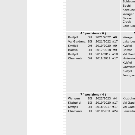
Schladm
Sochi
Kitzbuhe
Wengen
Beaver
Creek
Lake Lou
4 ° posizione ( 6 )
Kvitfjell
DH
2021/2022
#9
Wengen
Val Gardena
SG
2021/2022
#17
Lake Lou
Kvitfjell
DH
2019/2020
#9
Kvitfjell
Bormio
DH
2017/2018
#9
Bormio
Kvitfjell
DH
2011/2012
#18
Val Gar
Chamonix
DH
2011/2012
#17
Hinterst
Kvitfjell
Garmisc
Kvitfjell
Jeongse
7 ° posizione ( 4 )
Wengen
SG
2022/2023
#4
Kitzbuhe
Kitzbuhel
SG
2019/2020
#17
Val Gar
Kvitfjell
DH
2016/2017
#17
Val Gar
Chamonix
DH
2010/2011
#24
Lenzerh