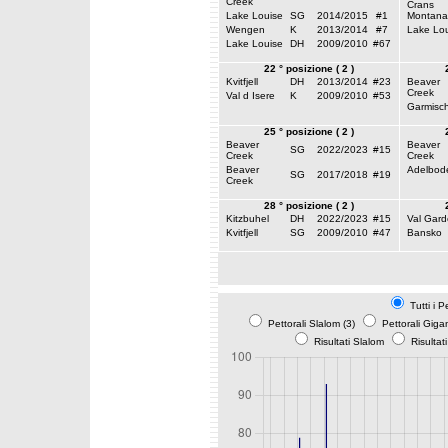
Creek
Crans
Lake Louise
SG
2014/2015
#1
Montana
Wengen
K
2013/2014
#7
Lake Lou
Lake Louise
DH
2009/2010
#67
22 ° posizione ( 2 )
Kvitfjell
DH
2013/2014
#23
Beaver
Creek
Val d Isere
K
2009/2010
#53
Garmisc
25 ° posizione ( 2 )
Beaver
Beaver
SG
2022/2023
#15
Creek
Creek
Beaver
Adelbod
SG
2017/2018
#19
Creek
28 ° posizione ( 2 )
Kitzbuhel
DH
2022/2023
#15
Val Gar
Kvitfjell
SG
2009/2010
#47
Bansko
Tutti i P
Pettorali Slalom (3)
Pettorali Giga
Risultati Slalom
Risultat