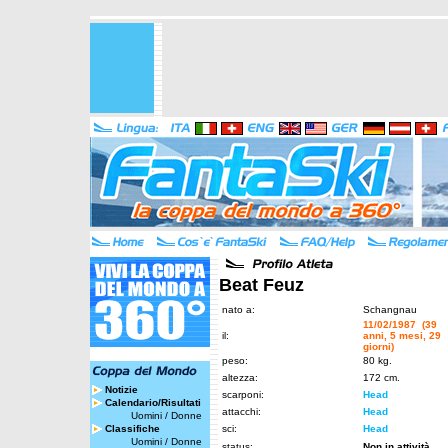
Beat Feuz
nato a:
Schangnau
11/02/1987 (39
il:
anni, 5 mesi, 29
giorni)
peso:
80 kg.
altezza:
172 cm.
Notizie
scarponi:
Head
Calendario/Risultati
attacchi:
Head
Uomini
/
Donne
Classifiche
sci:
Head
Uomini
/
Donne
status:
Non in attività