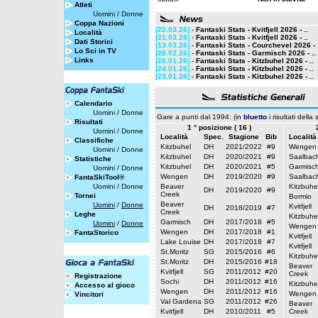
Atleti
Uomini
/
Donne
Coppa Nazioni
[22.03.26]
-
Fantaski Stats - Kvitfjell 2026 - ..
Località
[21.03.26]
-
Fantaski Stats - Kvitfjell 2026 - ..
Dati Storici
[13.03.26]
-
Fantaski Stats - Courchevel 2026 - 
Lo Sci in TV
[28.02.26]
-
Fantaski Stats - Garmisch 2026 - ..
Links
[25.01.26]
-
Fantaski Stats - Kitzbuhel 2026 - ..
[24.01.26]
-
Fantaski Stats - Kitzbuhel 2026 - ..
[23.01.26]
-
Fantaski Stats - Kitzbuhel 2026 - ..
Calendario
Uomini
/
Donne
Gare a punti dal 1994: (in
bluetto
i risultati della
Risultati
1 ° posizione ( 16 )
Uomini
/
Donne
Località
Spec.
Stagione
Bib
Località
Classifiche
Kitzbuhel
DH
2021/2022
#9
Wengen
Uomini
/
Donne
Kitzbuhel
DH
2020/2021
#9
Saalbac
Statistiche
Kitzbuhel
DH
2020/2021
#5
Garmisc
Uomini
/
Donne
Wengen
DH
2019/2020
#9
Saalbac
FantaSkiTool®
Uomini
/
Donne
Beaver
Kitzbuhe
DH
2019/2020
#9
Creek
Tornei
Bormio
Beaver
Uomini
/
Donne
Kvitfjell
DH
2018/2019
#7
Creek
Leghe
Kitzbuhe
Garmisch
DH
2017/2018
#5
Uomini
/
Donne
Wengen
Wengen
DH
2017/2018
#1
FantaStorico
Kvitfjell
Lake Louise
DH
2017/2018
#7
Kvitfjell
St.Moritz
SG
2015/2016
#6
Kitzbuhe
St.Moritz
DH
2015/2016
#18
Beaver
Kvitfjell
SG
2011/2012
#20
Creek
Registrazione
Sochi
DH
2011/2012
#16
Kitzbuhe
Accesso al gioco
Wengen
DH
2011/2012
#16
Wengen
Vincitori
Val Gardena
SG
2011/2012
#26
Beaver
Kvitfjell
DH
2010/2011
#5
Creek