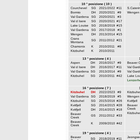
10 ° posizione ( 10 )
Courchevel
SG
2021/2022
#11
S.Cateri
Bormio
DH
2020/2021
#9
Wengen
Val Gardena
SG
2020/2021
#3
Val d Isere
SG
2020/2021
#17
Lake Louise
SG
2018/2019
#15
Val Gardena
SG
2017/2018
#1
Wengen
DH
2013/2014
#15
Crans
SG
2011/2012
#21
Montana
Chamonix
K
2010/2011
#8
Kitzbuhel
K
2010/2011
13 ° posizione ( 4 )
Aspen
DH
2016/2017
#9
Beaver 
Val d Isere
DH
2016/2017
#11
Val Gar
Val Gardena
SG
2013/2014
#9
Val Gar
Kitzbuhel
SG
2010/2011
#42
Lake Lou
Lenzerh
16 ° posizione ( 7 )
Kitzbuhel
DH
2022/2023
#9
Kitzbuhe
Val Gardena
SG
2018/2019
#5
Wengen
Kitzbuhel
SG
2015/2016
#26
Kvitfjell
Kvitfjell
SG
2014/2015
#28
Beaver
Creek
Kvitfjell
DH
2014/2015
#18
Kitzbuhe
Beaver
GS
2011/2012
#33
Creek
Beaver
K
2009/2010
#42
Creek
19 ° posizione ( 4 )
Beaver
Jeongse
SG
2018/2019
#11