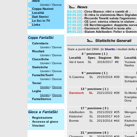
Atleti
Uomini
/
Donne
Coppa Nazioni
[14.10.23]
-
Circo Bianco: ritiri e cambi di ..
Località
[25.05.23]
-
Si ritira lo slalomista Marc Digrube
Dati Storici
[25.03.23]
-
Riccardo Tonetti saluta l'agonismo e
Lo Sci in TV
[12.03.23]
-
CE Levi: storica vittoria in slalom ..
Links
[17.02.23]
-
CE Berchtesgaden: doppietta norve
[27.02.22]
-
Garmisch: Meillard in testa allo ..
[09.01.22]
-
Slalom Adelboden: Feller e Gstrein 
Calendario
Uomini
/
Donne
Gare a punti dal 1994: (in
bluetto
i risultati della
Risultati
4 ° posizione ( 1 )
Uomini
/
Donne
Località
Spec.
Stagione
Bib
Località
Classifiche
Val d Isere
SL
2016/2017
#8
Yuzawa
Uomini
/
Donne
Naeba
Statistiche
Uomini
/
Donne
9 ° posizione ( 1 )
FantaSkiTool®
S.Caterina
SL
2015/2016
#39
Wengen
Uomini
/
Donne
Schladm
Tornei
Uomini
/
Donne
13 ° posizione ( 1 )
Leghe
Garmisch
SL
2021/2022
#38
St.Moritz
Uomini
/
Donne
Kranjska
FantaStorico
Gora
17 ° posizione ( 3 )
Adelboden
SL
2021/2022
#35
Wengen
Kitzbuhel
SL
2016/2017
#16
Levi
Registrazione
Bormio
SL
2013/2014
#44
Kitzbuhe
Accesso al gioco
Zagreb
Vincitori
21 ° posizione ( 6 )
Chamonix
SL
2019/2020
#36
Zagreb