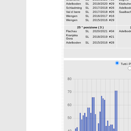
Adelboden
SL
2019/2020
#29
Kitzbuhe
Schladming
SL
2017/2018
#26
Adelbod
Val d Isere
SL
2017/2018
#26
Saalbac
Wengen
SL
2016/2017
#16
Wengen
SL
2015/2016
#29
25 ° posizione ( 3 )
Flachau
SL
2020/2021
#34
Adelbod
Kranjska
SL
2018/2019
#21
Gora
Adelboden
SL
2015/2016
#28
Tutti i 