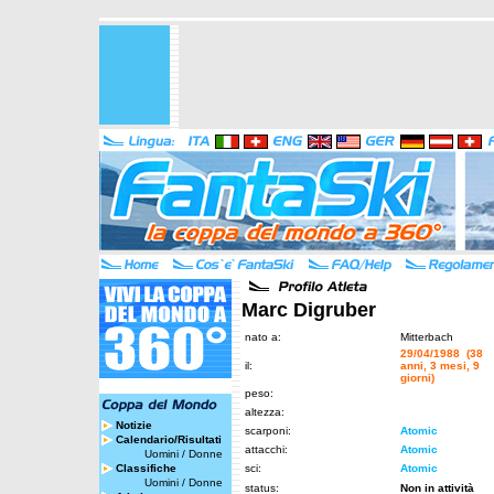
Marc Digruber
nato a:
Mitterbach
29/04/1988 (38
il:
anni, 3 mesi, 9
giorni)
peso:
altezza:
Notizie
scarponi:
Atomic
Calendario/Risultati
attacchi:
Atomic
Uomini
/
Donne
Classifiche
sci:
Atomic
Uomini
/
Donne
status:
Non in attività