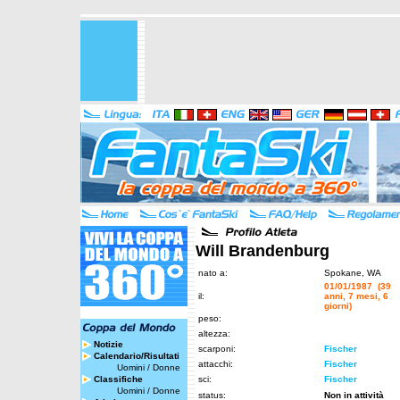
Will Brandenburg
nato a:
Spokane, WA
01/01/1987 (39
il:
anni, 7 mesi, 6
giorni)
peso:
altezza:
Notizie
scarponi:
Fischer
Calendario/Risultati
attacchi:
Fischer
Uomini
/
Donne
Classifiche
sci:
Fischer
Uomini
/
Donne
status:
Non in attività