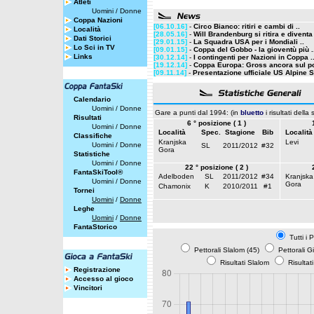
Atleti
Uomini
/
Donne
Coppa Nazioni
[06.10.16]
-
Circo Bianco: ritiri e cambi di ..
Località
[28.05.16]
-
Will Brandenburg si ritira e diventa 
Dati Storici
[29.01.15]
-
La Squadra USA per i Mondiali ..
Lo Sci in TV
[09.01.15]
-
Coppa del Gobbo - la gioventù più .
Links
[30.12.14]
-
I contingenti per Nazioni in Coppa .
[19.12.14]
-
Coppa Europa: Gross ancora sul po
[09.11.14]
-
Presentazione ufficiale US Alpine Sk
Calendario
Uomini
/
Donne
Gare a punti dal 1994: (in
bluetto
i risultati della
Risultati
6 ° posizione ( 1 )
Uomini
/
Donne
Località
Spec.
Stagione
Bib
Località
Classifiche
Kranjska
Levi
Uomini
/
Donne
SL
2011/2012
#32
Gora
Statistiche
Uomini
/
Donne
22 ° posizione ( 2 )
FantaSkiTool®
Adelboden
SL
2011/2012
#34
Kranjska
Uomini
/
Donne
Gora
Chamonix
K
2010/2011
#1
Tornei
Uomini
/
Donne
Leghe
Uomini
/
Donne
FantaStorico
Tutti i 
Pettorali Slalom (45)
Pettorali G
Risultati Slalom
Risultat
Registrazione
Accesso al gioco
Vincitori