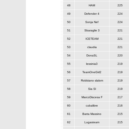
48
HAM
225
49
Defender 4
224
50
Sonja Nef
224
51
Sbaraglie 3
221
52
ICETEAM
221
53
claudia
221
54
DonaSL
220
55
lessinia3
219
56
TeamOneGirl2
219
57
Robbiano slalom
219
58
Sia Sl
219
59
MarcoDiscesa F
217
60
cubalibre
216
61
Barta Massino
215
62
Lugasteam
215