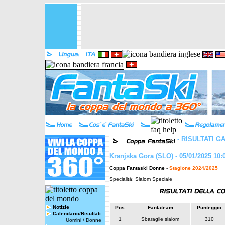
-
RISULTATI G
Kranjska Gora (SLO) - 05/01/2025 10:
Coppa Fantaski Donne
-
Stagione 2024/2025
Specialità: Slalom Speciale
Notizie
Pos
Fantateam
Punteggio
Calendario/Risultati
1
Sbaraglie slalom
310
Uomini
/
Donne