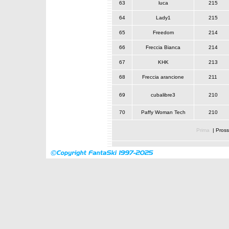
63
luca
215
64
Lady1
215
65
Freedom
214
66
Freccia Bianca
214
67
KHK
213
68
Freccia arancione
211
69
cubalibre3
210
70
Paffy Woman Tech
210
Prima
|
Pross