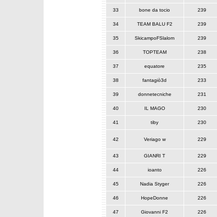
33
bone da tocio
239
34
TEAM BALU F2
239
35
SkicampoFSlalom
239
36
TOPTEAM
238
37
equatore
235
38
fantagiò3d
233
39
donnetecniche
231
40
IL MAGO
230
41
tiby
230
42
Veriago w
229
43
GIANRI T
229
44
ioanto
226
45
Nadia Styger
226
46
HopeDonne
226
47
Giovanni F2
226