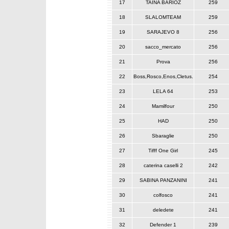
17
TAINA BARIOZ
259
18
SLALOMTEAM
259
19
SARAJEVO 8
256
20
sacco_mercato
256
21
Prova
256
22
Boss,Rosco,Enos,Cletus.
254
23
LELA 64
253
24
Mamilfour
250
25
HAD
250
26
Sbaraglie
250
27
Tifff One Girl
245
28
caterina caselli 2
242
29
SABINA PANZANINI
241
30
colfosco
241
31
deledete
241
32
Defender 1
239