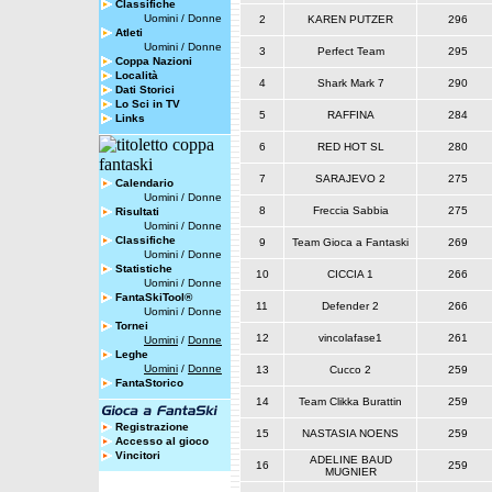
Classifiche
Uomini
/
Donne
2
KAREN PUTZER
296
Atleti
Uomini
/
Donne
3
Perfect Team
295
Coppa Nazioni
Località
4
Shark Mark 7
290
Dati Storici
Lo Sci in TV
5
RAFFINA
284
Links
6
RED HOT SL
280
7
SARAJEVO 2
275
Calendario
Uomini
/
Donne
8
Freccia Sabbia
275
Risultati
Uomini
/
Donne
Classifiche
9
Team Gioca a Fantaski
269
Uomini
/
Donne
Statistiche
10
CICCIA 1
266
Uomini
/
Donne
FantaSkiTool®
11
Defender 2
266
Uomini
/
Donne
Tornei
12
vincolafase1
261
Uomini
/
Donne
Leghe
Uomini
/
Donne
13
Cucco 2
259
FantaStorico
14
Team Clikka Burattin
259
Registrazione
15
NASTASIA NOENS
259
Accesso al gioco
Vincitori
ADELINE BAUD
16
259
MUGNIER