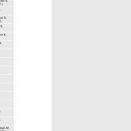
tor S.
2 )
.
or S.
)
 S.
er K.
R.
.
.
isin M.