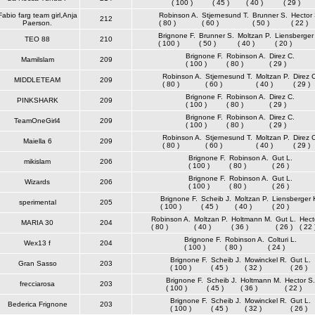
( 100 )
( 45 )
( 40 )
( 29 )
Fabio farg team girl,Anja
Robinson A.
Stjernesund T.
Brunner S.
Hector 
212
Paerson.
( 80 )
( 60 )
( 50 )
( 22 )
Brignone F.
Brunner S.
Moltzan P.
Liensberger
TEO 88
210
( 100 )
( 50 )
( 40 )
( 20 )
Brignone F.
Robinson A.
Direz C.
Mamilslam
209
( 100 )
( 80 )
( 29 )
Robinson A.
Stjernesund T.
Moltzan P.
Direz C
MIDDLETEAM
209
( 80 )
( 60 )
( 40 )
( 29 )
Brignone F.
Robinson A.
Direz C.
PINKSHARK
209
( 100 )
( 80 )
( 29 )
Brignone F.
Robinson A.
Direz C.
TeamOneGirl4
209
( 100 )
( 80 )
( 29 )
Robinson A.
Stjernesund T.
Moltzan P.
Direz C
Maiella 6
209
( 80 )
( 60 )
( 40 )
( 29 )
Brignone F.
Robinson A.
Gut L.
mikislam
206
( 100 )
( 80 )
( 26 )
Brignone F.
Robinson A.
Gut L.
Wizards
206
( 100 )
( 80 )
( 26 )
Brignone F.
Scheib J.
Moltzan P.
Liensberger 
sperimental
205
( 100 )
( 45 )
( 40 )
( 20 )
Robinson A.
Moltzan P.
Holtmann M.
Gut L.
Hect
MARIA 30
204
( 80 )
( 40 )
( 36 )
( 26 )
( 22 
Brignone F.
Robinson A.
Colturi L.
Wex13 f
204
( 100 )
( 80 )
( 24 )
Brignone F.
Scheib J.
Mowinckel R.
Gut L.
Gran Sasso
203
( 100 )
( 45 )
( 32 )
( 26 )
Brignone F.
Scheib J.
Holtmann M.
Hector S.
frecciarosa
203
( 100 )
( 45 )
( 36 )
( 22 )
Brignone F.
Scheib J.
Mowinckel R.
Gut L.
Bederica Frignone
203
( 100 )
( 45 )
( 32 )
( 26 )