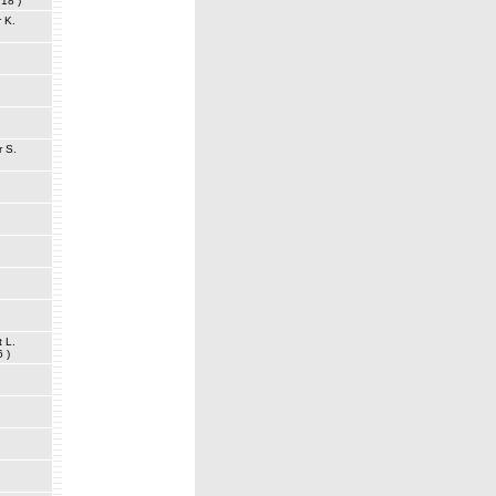
 18 )
 K.
r S.
 L.
6 )