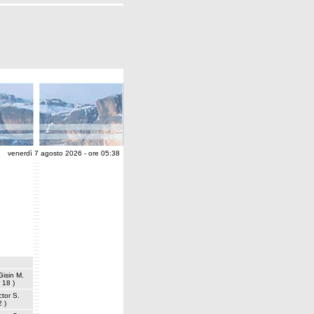
venerdì 7 agosto 2026 - ore 05:38
Gisin M.
( 18 )
tor S.
2 )