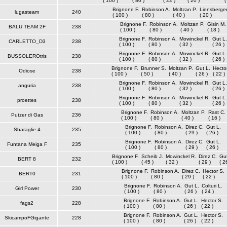
( 100 )
( 80 )
( 22 )
( 20 )
(
Brignone F.
Robinson A.
Moltzan P.
Liensberger
lugasteam
240
( 100 )
( 80 )
( 40 )
( 20 )
Brignone F.
Robinson A.
Moltzan P.
Gisin M.
BALU TEAM 2F
238
( 100 )
( 80 )
( 40 )
( 18 )
Brignone F.
Robinson A.
Mowinckel R.
Gut L.
CARLETTO_D3
238
( 100 )
( 80 )
( 32 )
( 26 )
Brignone F.
Robinson A.
Mowinckel R.
Gut L.
BUSSOLEROtris
238
( 100 )
( 80 )
( 32 )
( 26 )
Brignone F.
Brunner S.
Moltzan P.
Gut L.
Hecto
Odiose
238
( 100 )
( 50 )
( 40 )
( 26 )
( 22 )
Brignone F.
Robinson A.
Mowinckel R.
Gut L.
anguria
238
( 100 )
( 80 )
( 32 )
( 26 )
Brignone F.
Robinson A.
Mowinckel R.
Gut L.
proettes
238
( 100 )
( 80 )
( 32 )
( 26 )
Brignone F.
Robinson A.
Moltzan P.
Rast C.
Putzer di Gas
236
( 100 )
( 80 )
( 40 )
( 16 )
Brignone F.
Robinson A.
Direz C.
Gut L.
Sbaraglie 4
235
( 100 )
( 80 )
( 29 )
( 26 )
Brignone F.
Robinson A.
Direz C.
Gut L.
Funtana Meiga F
235
( 100 )
( 80 )
( 29 )
( 26 )
Brignone F.
Scheib J.
Mowinckel R.
Direz C.
Gut
BERT 8
232
( 100 )
( 45 )
( 32 )
( 29 )
( 2
Brignone F.
Robinson A.
Direz C.
Hector S.
BERT0
231
( 100 )
( 80 )
( 29 )
( 22 )
Brignone F.
Robinson A.
Gut L.
Colturi L.
Girl Power
230
( 100 )
( 80 )
( 26 )
( 24 )
Brignone F.
Robinson A.
Gut L.
Hector S.
fags2
228
( 100 )
( 80 )
( 26 )
( 22 )
Brignone F.
Robinson A.
Gut L.
Hector S.
SkicampoFGigante
228
( 100 )
( 80 )
( 26 )
( 22 )