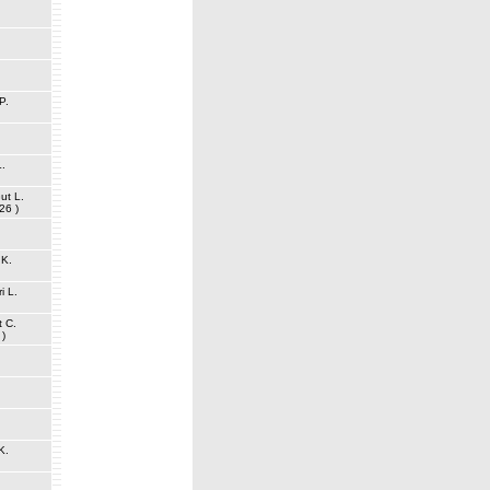
P.
L.
ut L.
 26 )
 K.
i L.
 C.
 )
K.