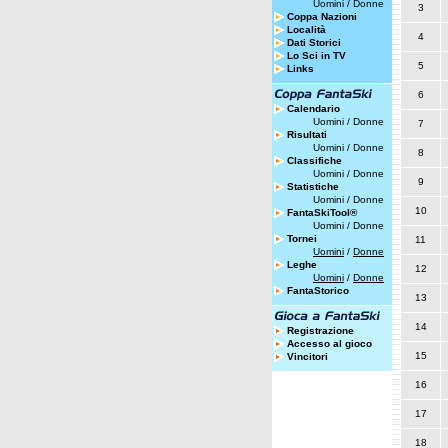
Uomini
/
Donne
3
Coppa Nazioni
Località
4
Dati Storici
Lo Sci in TV
5
Links
6
Calendario
Uomini
/
Donne
7
Risultati
Uomini
/
Donne
8
Classifiche
Uomini
/
Donne
9
Statistiche
Uomini
/
Donne
10
FantaSkiTool®
Uomini
/
Donne
Tornei
11
Uomini
/
Donne
Leghe
12
Uomini
/
Donne
FantaStorico
13
14
Registrazione
Accesso al gioco
15
Vincitori
16
17
18