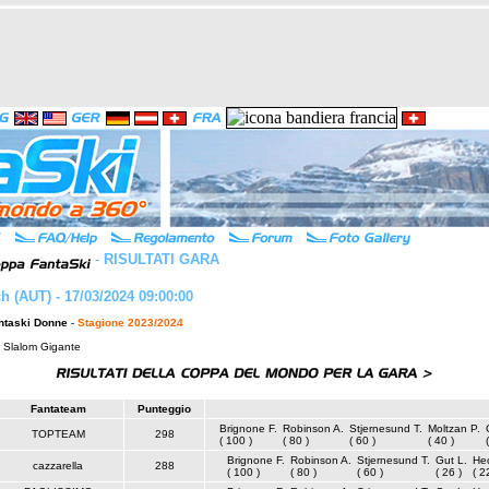
-
RISULTATI GARA
h (AUT) - 17/03/2024 09:00:00
ntaski Donne
-
Stagione 2023/2024
: Slalom Gigante
Fantateam
Punteggio
Brignone F.
Robinson A.
Stjernesund T.
Moltzan P.
TOPTEAM
298
( 100 )
( 80 )
( 60 )
( 40 )
Brignone F.
Robinson A.
Stjernesund T.
Gut L.
Hec
cazzarella
288
( 100 )
( 80 )
( 60 )
( 26 )
( 2