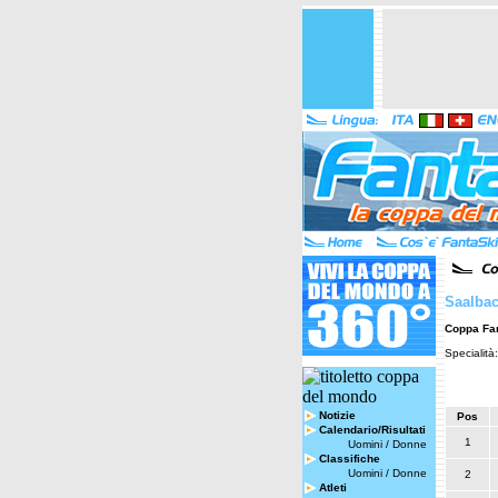
Saalbac
Coppa Fa
Specialità
Notizie
Pos
Calendario/Risultati
1
Uomini
/
Donne
Classifiche
Uomini
/
Donne
2
Atleti