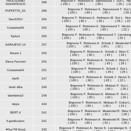
PAOLISSIMO
Brignone F.
Robinson A.
Stjernesund T.
Gut L.
Hec
288
GIGANTESCO
( 100 )
( 80 )
( 60 )
( 26 )
( 2
Brignone F.
Robinson A.
Stjernesund T.
Gut L
PUFFETTA_D1
266
( 100 )
( 80 )
( 60 )
( 26 )
Brignone F.
Robinson A.
Holtmann M.
Gut L.
Hect
Dani105cf
264
( 100 )
( 80 )
( 36 )
( 26 )
( 22 
Brignone F.
Robinson A.
Stjernesund T.
Hector
Cosissima06
262
( 100 )
( 80 )
( 60 )
( 22 )
Brignone F.
Robinson A.
Stjernesund T.
Liensberg
Kjolur1
260
( 100 )
( 80 )
( 60 )
( 20 )
Brignone F.
Robinson A.
Scheib J.
Mowinckel 
SARAJEVO 14
257
( 100 )
( 80 )
( 45 )
( 32 )
Brignone F.
Robinson A.
Scheib J.
Direz C.
Dream 1
254
( 100 )
( 80 )
( 45 )
( 29 )
Brignone F.
Robinson A.
Scheib J.
Direz C.
Elena Fanchini
254
( 100 )
( 80 )
( 45 )
( 29 )
Brignone F.
Robinson A.
Scheib J.
Gut L.
Cosissima04
251
( 100 )
( 80 )
( 45 )
( 26 )
Brignone F.
Robinson A.
Scheib J.
Hector S.
Alef5
247
( 100 )
( 80 )
( 45 )
( 22 )
Brignone F.
Robinson A.
Moltzan P.
Gut L.
farah diba
246
( 100 )
( 80 )
( 40 )
( 26 )
Brignone F.
Robinson A.
Moltzan P.
Gut L.
labellatina3
246
( 100 )
( 80 )
( 40 )
( 26 )
Brignone F.
Robinson A.
Moltzan P.
Colturi L.
slepa
244
( 100 )
( 80 )
( 40 )
( 24 )
Brignone F.
Robinson A.
Mowinckel R.
Direz C
BERT 4
241
( 100 )
( 80 )
( 32 )
( 29 )
Brignone F.
Robinson A.
Mowinckel R.
Direz C
Il gambusiero
241
( 100 )
( 80 )
( 32 )
( 29 )
Brignone F.
Robinson A.
Hector S.
Liensberger K.
G
#Gut Fill Good
240