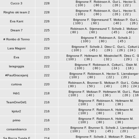
Brignone F.
Robinson A.
Gut L.
Hector S.
Cucco 3
228
( 100 )
( 80 )
( 26 )
( 22 )
Brignone F.
Robinson A.
Gut L.
Hector S.
Ringhio ski team 2
228
( 100 )
( 80 )
( 26 )
( 22 )
Brignone F.
Stjernesund T.
Moltzan P.
Gut L.
Eva Kant
226
( 100 )
( 60 )
( 40 )
( 26 )
Robinson A.
Stjernesund T.
Scheib J.
Moltzan 
Dream 7
225
( 80 )
( 60 )
( 45 )
( 40 )
Brignone F.
Robinson A.
Scheib J.
# Rombo di Tonno
225
( 100 )
( 80 )
( 45 )
Brignone F.
Scheib J.
Direz C.
Gut L.
Colturi 
Lara Magoni
224
( 100 )
( 45 )
( 29 )
( 26 )
( 24 )
Brignone F.
Holtmann M.
Mowinckel R.
Direz C.
G
Eva
223
( 100 )
( 36 )
( 32 )
( 29 )
(
Brignone F.
Robinson A.
Colturi L.
Gisin M.
laragoggia
222
( 100 )
( 80 )
( 24 )
( 18 )
Brignone F.
Robinson A.
Hector S.
Liensberger
#PaulGracejanij
222
( 100 )
( 80 )
( 22 )
( 20 )
Robinson A.
Brunner S.
Moltzan P.
Gut L.
Coltur
curtova
220
( 80 )
( 50 )
( 40 )
( 26 )
( 24 )
Brignone F.
Moltzan P.
Holtmann M.
Gut L.
Rast
Hdr1
218
( 100 )
( 40 )
( 36 )
( 26 )
( 16
Brignone F.
Robinson A.
Holtmann M.
TeamOneGirl1
216
( 100 )
( 80 )
( 36 )
Brignone F.
Robinson A.
Holtmann M.
kjolur2
216
( 100 )
( 80 )
( 36 )
Brignone F.
Robinson A.
Holtmann M.
primo
216
( 100 )
( 80 )
( 36 )
Brignone F.
Brunner S.
Scheib J.
Liensberger 
corsarobianco
215
( 100 )
( 50 )
( 45 )
( 20 )
Brignone F.
Scheib J.
Moltzan P.
Direz C.
Sa Rocca Tunda F
214