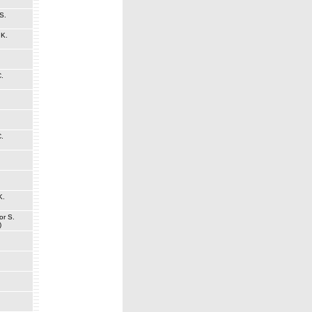
S.
 K.
.
.
K.
or S.
)