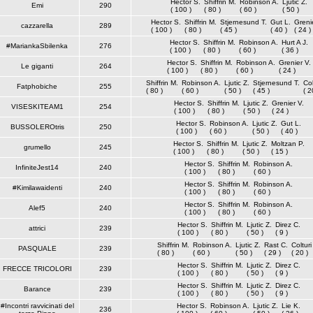
Hector S.
Shiffrin M.
Robinson A.
Ljutic Z.
Emi
290
( 100 )
( 80 )
( 60 )
( 50 )
Hector S.
Shiffrin M.
Stjernesund T.
Gut L.
Greni
cazzarella
289
( 100 )
( 80 )
( 45 )
( 40 )
( 24 )
Hector S.
Shiffrin M.
Robinson A.
Hurt A J.
#MariankaSbilenka
276
( 100 )
( 80 )
( 60 )
( 36 )
Hector S.
Shiffrin M.
Robinson A.
Grenier V.
Le giganti
264
( 100 )
( 80 )
( 60 )
( 24 )
Shiffrin M.
Robinson A.
Ljutic Z.
Stjernesund T.
Col
Fatphobiche
255
( 80 )
( 60 )
( 50 )
( 45 )
( 2
Hector S.
Shiffrin M.
Ljutic Z.
Grenier V.
VISESKITEAM1
254
( 100 )
( 80 )
( 50 )
( 24 )
Hector S.
Robinson A.
Ljutic Z.
Gut L.
BUSSOLEROtris
250
( 100 )
( 60 )
( 50 )
( 40 )
Hector S.
Shiffrin M.
Ljutic Z.
Moltzan P.
grumello
245
( 100 )
( 80 )
( 50 )
( 15 )
Hector S.
Shiffrin M.
Robinson A.
InfiniteJest14
240
( 100 )
( 80 )
( 60 )
Hector S.
Shiffrin M.
Robinson A.
#Kimilawaidenti
240
( 100 )
( 80 )
( 60 )
Hector S.
Shiffrin M.
Robinson A.
Alef5
240
( 100 )
( 80 )
( 60 )
Hector S.
Shiffrin M.
Ljutic Z.
Direz C.
attrici
239
( 100 )
( 80 )
( 50 )
( 9 )
Shiffrin M.
Robinson A.
Ljutic Z.
Rast C.
Colturi
PASQUALE
239
( 80 )
( 60 )
( 50 )
( 29 )
( 20 )
Hector S.
Shiffrin M.
Ljutic Z.
Direz C.
FRECCE TRICOLORI
239
( 100 )
( 80 )
( 50 )
( 9 )
Hector S.
Shiffrin M.
Ljutic Z.
Direz C.
Barance
239
( 100 )
( 80 )
( 50 )
( 9 )
#Incontri ravvicinati del
Hector S.
Robinson A.
Ljutic Z.
Lie K.
236