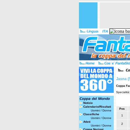
Jasna (
Coppa Fa
Specialità
Notizie
Calendario/Risultati
Pos
Uomini
/
Donne
Classifiche
1
Uomini
/
Donne
Atleti
2
Uomini
/
Donne
Coppa Nazioni