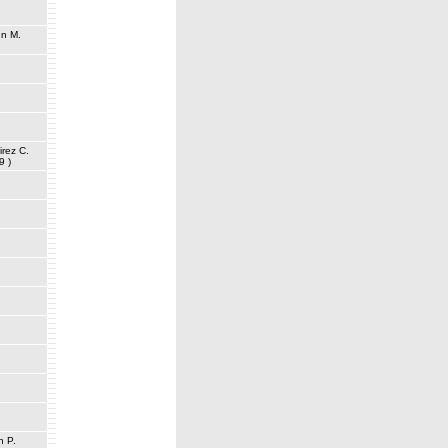
n M.
irez C.
 9 )
n P.