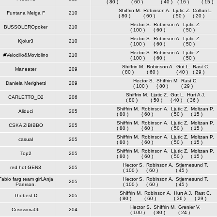
( 80 )
( 60 )
( 40 )
( 16 )
( 15 )
Shiffrin M.
Robinson A.
Ljutic Z.
Colturi L.
Funtana Meiga F
210
( 80 )
( 60 )
( 50 )
( 20 )
Hector S.
Robinson A.
Ljutic Z.
BUSSOLEROpoker
210
( 100 )
( 60 )
( 50 )
Hector S.
Robinson A.
Ljutic Z.
Kjolur3
210
( 100 )
( 60 )
( 50 )
Hector S.
Robinson A.
Ljutic Z.
#Velocillo&Moviolino
210
( 100 )
( 60 )
( 50 )
Shiffrin M.
Robinson A.
Gut L.
Rast C.
Maneater
209
( 80 )
( 60 )
( 40 )
( 29 )
Hector S.
Shiffrin M.
Rast C.
Daniela Merighetti
209
( 100 )
( 80 )
( 29 )
Shiffrin M.
Ljutic Z.
Gut L.
Hurt A J.
CARLETTO_D2
206
( 80 )
( 50 )
( 40 )
( 36 )
Shiffrin M.
Robinson A.
Ljutic Z.
Moltzan P.
Aliduci
205
( 80 )
( 60 )
( 50 )
( 15 )
Shiffrin M.
Robinson A.
Ljutic Z.
Moltzan P.
CSKA ZIBIBBO
205
( 80 )
( 60 )
( 50 )
( 15 )
Shiffrin M.
Robinson A.
Ljutic Z.
Moltzan P.
casual
205
( 80 )
( 60 )
( 50 )
( 15 )
Shiffrin M.
Robinson A.
Ljutic Z.
Moltzan P.
Top2
205
( 80 )
( 60 )
( 50 )
( 15 )
Hector S.
Robinson A.
Stjernesund T.
red hot GEN3
205
( 100 )
( 60 )
( 45 )
Fabio farg team girl,Anja
Hector S.
Robinson A.
Stjernesund T.
205
Paerson.
( 100 )
( 60 )
( 45 )
Shiffrin M.
Robinson A.
Hurt A J.
Rast C.
Thebest D
205
( 80 )
( 60 )
( 36 )
( 29 )
Hector S.
Shiffrin M.
Grenier V.
Cosissima06
204
( 100 )
( 80 )
( 24 )