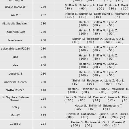
terzo Pippo
( 100 )
( 60 )
( 50 )
( 26 )
Shiffrin M.
Robinson A.
Ljutic Z.
Hurt A J.
Bucik
BALU TEAM 1F
236
( 80 )
( 60 )
( 50 )
( 36 )
( 10 )
Hector S.
Shiffrin M.
Stjernesund T.
Holtmann 
Ale 2 f
232
( 100 )
( 80 )
( 45 )
( 7 )
Hector S.
Shiffrin M.
Ljutic Z.
#Luridella Sudicioni
230
( 100 )
( 80 )
( 50 )
Hector S.
Shiffrin M.
Ljutic Z.
Team Villa Girls
230
( 100 )
( 80 )
( 50 )
Shiffrin M.
Robinson A.
Ljutic Z.
Gut L.
leveterane
230
( 80 )
( 60 )
( 50 )
( 40 )
Hector S.
Shiffrin M.
Ljutic Z.
psicolabileteamF2024
230
( 100 )
( 80 )
( 50 )
Hector S.
Shiffrin M.
Ljutic Z.
luca
230
( 100 )
( 80 )
( 50 )
Hector S.
Shiffrin M.
Ljutic Z.
alex
230
( 100 )
( 80 )
( 50 )
Hector S.
Shiffrin M.
Ljutic Z.
Lessinia 3
230
( 100 )
( 80 )
( 50 )
Shiffrin M.
Robinson A.
Ljutic Z.
Gut L.
Anaheim Duckes
230
( 80 )
( 60 )
( 50 )
( 40 )
Hector S.
Robinson A.
Hurt A J.
Mowinckel R.
SARAJEVO 6
228
( 100 )
( 60 )
( 36 )
( 32 )
Jo Squillo e Sabrina
Hector S.
Shiffrin M.
Grenier V.
Zenere A.
Direz
225
Salerno
( 100 )
( 80 )
( 24 )
( 12 )
( 9 )
Hector S.
Shiffrin M.
Stjernesund T.
boh jj
225
( 100 )
( 80 )
( 45 )
Shiffrin M.
Robinson A.
Ljutic Z.
Lie K.
Direz C
Mamil2
225
( 80 )
( 60 )
( 50 )
( 26 )
( 9 )
Hector S.
Robinson A.
Gut L.
Grenier V.
Cucco 3
224
( 100 )
( 60 )
( 40 )
( 24 )