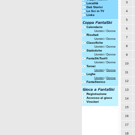
3
Località
Dati Storici
Lo Sci in TV
4
Links
5
Calendario
6
Uomini
/
Donne
Risultati
7
Uomini
/
Donne
Classifiche
8
Uomini
/
Donne
Statistiche
Uomini
/
Donne
9
FantaSkiTool®
Uomini
/
Donne
10
Tornei
Uomini
/
Donne
11
Leghe
Uomini
/
Donne
12
FantaStorico
13
Registrazione
Accesso al gioco
14
Vincitori
15
16
17
18