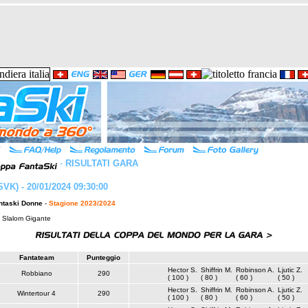
-
RISULTATI GARA
SVK) - 20/01/2024 09:30:00
ntaski Donne
-
Stagione 2023/2024
: Slalom Gigante
Fantateam
Punteggio
Hector S.
Shiffrin M.
Robinson A.
Ljutic Z.
Robbiano
290
( 100 )
( 80 )
( 60 )
( 50 )
Hector S.
Shiffrin M.
Robinson A.
Ljutic Z.
Wintertour 4
290
( 100 )
( 80 )
( 60 )
( 50 )