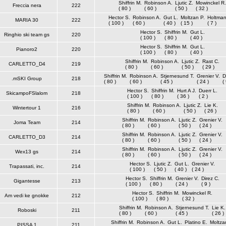
Shiffrin M.
Robinson A.
Ljutic Z.
Mowinckel R.
Freccia nera
222
( 80 )
( 60 )
( 50 )
( 32 )
Hector S.
Robinson A.
Gut L.
Moltzan P.
Holtman
MARIA 30
222
( 100 )
( 60 )
( 40 )
( 15 )
( 7 )
Hector S.
Shiffrin M.
Gut L.
Ringhio ski team gs
220
( 100 )
( 80 )
( 40 )
Hector S.
Shiffrin M.
Gut L.
Pianoro2
220
( 100 )
( 80 )
( 40 )
Shiffrin M.
Robinson A.
Ljutic Z.
Rast C.
CARLETTO_D4
219
( 80 )
( 60 )
( 50 )
( 29 )
Shiffrin M.
Robinson A.
Stjernesund T.
Grenier V.
D
.mSKI Group
218
( 80 )
( 60 )
( 45 )
( 24 )
(
Hector S.
Shiffrin M.
Hurt A J.
Duerr L.
SkicampoFSlalom
218
( 100 )
( 80 )
( 36 )
( 2 )
Shiffrin M.
Robinson A.
Ljutic Z.
Lie K.
Wintertour 1
216
( 80 )
( 60 )
( 50 )
( 26 )
Shiffrin M.
Robinson A.
Ljutic Z.
Grenier V.
Joma Team
214
( 80 )
( 60 )
( 50 )
( 24 )
Shiffrin M.
Robinson A.
Ljutic Z.
Grenier V.
CARLETTO_D3
214
( 80 )
( 60 )
( 50 )
( 24 )
Shiffrin M.
Robinson A.
Ljutic Z.
Grenier V.
Wex13 gs
214
( 80 )
( 60 )
( 50 )
( 24 )
Hector S.
Ljutic Z.
Gut L.
Grenier V.
Trapassati, inc.
214
( 100 )
( 50 )
( 40 )
( 24 )
Hector S.
Shiffrin M.
Grenier V.
Direz C.
Gigantesse
213
( 100 )
( 80 )
( 24 )
( 9 )
Hector S.
Shiffrin M.
Mowinckel R.
Am vedi ke gnokke
212
( 100 )
( 80 )
( 32 )
Shiffrin M.
Robinson A.
Stjernesund T.
Lie K.
Roboski
211
( 80 )
( 60 )
( 45 )
( 26 )
Shiffrin M.
Robinson A.
Gut L.
Platino E.
Moltza
PISSA 1
211