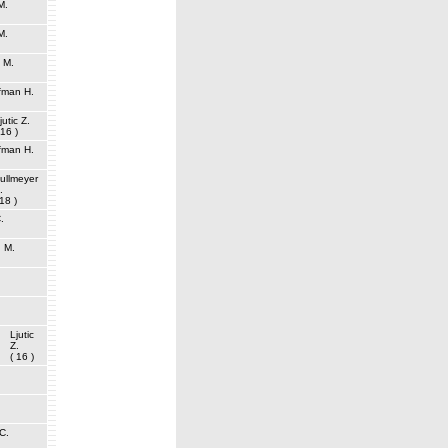
M.
M.
n M.
fman H.
jutic Z.
 16 )
fman H.
ullmeyer
.
 18 )
.
n M.
Ljutic
Z.
( 16 )
C.