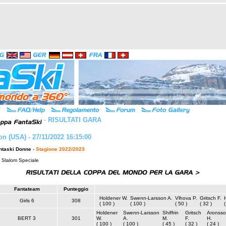
-
RISULTATI GARA
ton (USA) - 27/11/2022 16:15:00
ntaski Donne
-
Stagione 2022/2023
: Slalom Speciale
Fantateam
Punteggio
Holdener W.
Swenn-Larsson A.
Vlhova P.
Gritsch F.
Girls 6
308
( 100 )
( 100 )
( 50 )
( 32 )
(
Holdener
Swenn-Larsson
Shiffrin
Gritsch
Aronsso
BERT 3
301
W.
A.
M.
F.
H.
( 100 )
( 100 )
( 45 )
( 32 )
( 24 )