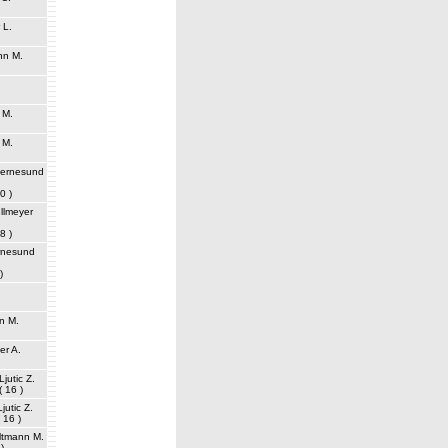
 L.
nn M.
.
 M.
 M.
jernesund
0 )
llmeyer
8 )
rnesund
)
n M.
er A.
Ljutic Z.
( 16 )
Ljutic Z.
( 16 )
ltmann M.
 )