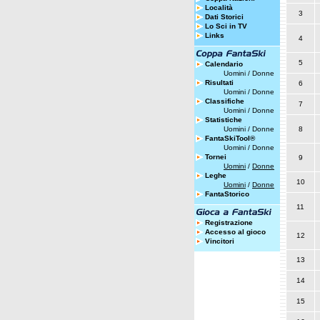
Località
3
Dati Storici
Lo Sci in TV
Links
4
5
Calendario
Uomini
/
Donne
Risultati
6
Uomini
/
Donne
Classifiche
7
Uomini
/
Donne
Statistiche
Uomini
/
Donne
8
FantaSkiTool®
Uomini
/
Donne
Tornei
9
Uomini
/
Donne
Leghe
10
Uomini
/
Donne
FantaStorico
11
Registrazione
Accesso al gioco
12
Vincitori
13
14
15