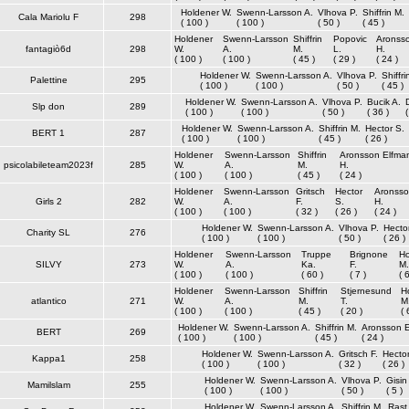
Holdener W.
Swenn-Larsson A.
Vlhova P.
Shiffrin M.
Cala Mariolu F
298
( 100 )
( 100 )
( 50 )
( 45 )
Holdener
Swenn-Larsson
Shiffrin
Popovic
Aronss
fantagiò6d
298
W.
A.
M.
L.
H.
( 100 )
( 100 )
( 45 )
( 29 )
( 24 )
Holdener W.
Swenn-Larsson A.
Vlhova P.
Shiffri
Palettine
295
( 100 )
( 100 )
( 50 )
( 45 )
Holdener W.
Swenn-Larsson A.
Vlhova P.
Bucik A.
Slp don
289
( 100 )
( 100 )
( 50 )
( 36 )
(
Holdener W.
Swenn-Larsson A.
Shiffrin M.
Hector S.
BERT 1
287
( 100 )
( 100 )
( 45 )
( 26 )
Holdener
Swenn-Larsson
Shiffrin
Aronsson Elfma
psicolabileteam2023f
285
W.
A.
M.
H.
( 100 )
( 100 )
( 45 )
( 24 )
Holdener
Swenn-Larsson
Gritsch
Hector
Aronsso
Girls 2
282
W.
A.
F.
S.
H.
( 100 )
( 100 )
( 32 )
( 26 )
( 24 )
Holdener W.
Swenn-Larsson A.
Vlhova P.
Hecto
Charity SL
276
( 100 )
( 100 )
( 50 )
( 26 )
Holdener
Swenn-Larsson
Truppe
Brignone
Ho
SILVY
273
W.
A.
Ka.
F.
M.
( 100 )
( 100 )
( 60 )
( 7 )
( 6
Holdener
Swenn-Larsson
Shiffrin
Stjernesund
H
atlantico
271
W.
A.
M.
T.
M
( 100 )
( 100 )
( 45 )
( 20 )
( 
Holdener W.
Swenn-Larsson A.
Shiffrin M.
Aronsson E
BERT
269
( 100 )
( 100 )
( 45 )
( 24 )
Holdener W.
Swenn-Larsson A.
Gritsch F.
Hector
Kappa1
258
( 100 )
( 100 )
( 32 )
( 26 )
Holdener W.
Swenn-Larsson A.
Vlhova P.
Gisin
Mamilslam
255
( 100 )
( 100 )
( 50 )
( 5 )
Holdener W.
Swenn-Larsson A.
Shiffrin M.
Rast