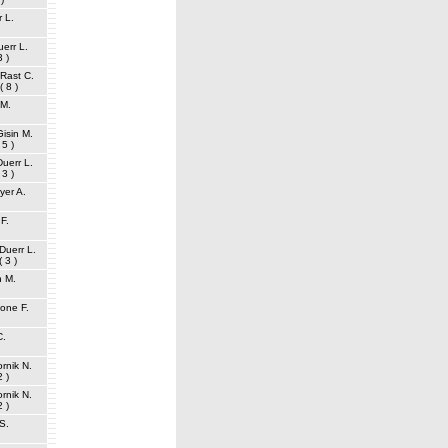
 L.
err L.
3 )
Rast C.
( 8 )
 M.
Gisin M.
 5 )
Duerr L.
 3 )
yer A.
 F.
Duerr L.
( 3 )
n M.
one F.
C.
rnik N.
2 )
rnik N.
2 )
S.