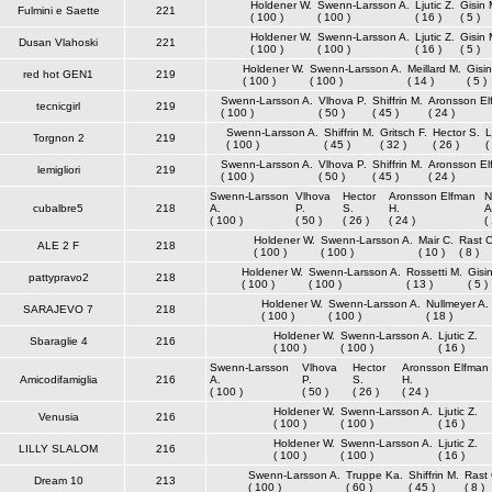
Holdener W.
Swenn-Larsson A.
Ljutic Z.
Gisin 
Fulmini e Saette
221
( 100 )
( 100 )
( 16 )
( 5 )
Holdener W.
Swenn-Larsson A.
Ljutic Z.
Gisin 
Dusan Vlahoski
221
( 100 )
( 100 )
( 16 )
( 5 )
Holdener W.
Swenn-Larsson A.
Meillard M.
Gisi
red hot GEN1
219
( 100 )
( 100 )
( 14 )
( 5 )
Swenn-Larsson A.
Vlhova P.
Shiffrin M.
Aronsson El
tecnicgirl
219
( 100 )
( 50 )
( 45 )
( 24 )
Swenn-Larsson A.
Shiffrin M.
Gritsch F.
Hector S.
L
Torgnon 2
219
( 100 )
( 45 )
( 32 )
( 26 )
(
Swenn-Larsson A.
Vlhova P.
Shiffrin M.
Aronsson El
lemigliori
219
( 100 )
( 50 )
( 45 )
( 24 )
Swenn-Larsson
Vlhova
Hector
Aronsson Elfman
N
cubalbre5
218
A.
P.
S.
H.
A
( 100 )
( 50 )
( 26 )
( 24 )
(
Holdener W.
Swenn-Larsson A.
Mair C.
Rast C
ALE 2 F
218
( 100 )
( 100 )
( 10 )
( 8 )
Holdener W.
Swenn-Larsson A.
Rossetti M.
Gisi
pattypravo2
218
( 100 )
( 100 )
( 13 )
( 5 )
Holdener W.
Swenn-Larsson A.
Nullmeyer A.
SARAJEVO 7
218
( 100 )
( 100 )
( 18 )
Holdener W.
Swenn-Larsson A.
Ljutic Z.
Sbaraglie 4
216
( 100 )
( 100 )
( 16 )
Swenn-Larsson
Vlhova
Hector
Aronsson Elfman
Amicodifamiglia
216
A.
P.
S.
H.
( 100 )
( 50 )
( 26 )
( 24 )
Holdener W.
Swenn-Larsson A.
Ljutic Z.
Venusia
216
( 100 )
( 100 )
( 16 )
Holdener W.
Swenn-Larsson A.
Ljutic Z.
LILLY SLALOM
216
( 100 )
( 100 )
( 16 )
Swenn-Larsson A.
Truppe Ka.
Shiffrin M.
Rast 
Dream 10
213
( 100 )
( 60 )
( 45 )
( 8 )