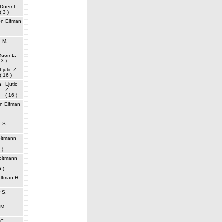
Duerr L.
( 3 )
on Elfman
n M.
Duerr L.
 3 )
Ljutic Z.
( 16 )
n
Ljutic
Z.
( 16 )
n Elfman
r S.
ltmann
 )
oltmann
.
6 )
lfman H.
 S.
 M.
 C.