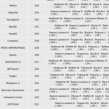
Holdener W.
Vlhova P.
Shiffrin M.
Bucik A.
Duerr
Slalom
234
( 100 )
( 50 )
( 45 )
( 36 )
( 3 )
Swenn-Larsson A.
Vlhova P.
Shiffrin M.
Bucik A.
Du
Slalonfly
234
( 100 )
( 50 )
( 45 )
( 36 )
( 
Holdener W.
Swenn-Larsson A.
Aronsson Elfman H.
fantagiò2d
232
( 100 )
( 100 )
( 24 )
Holdener W.
Swenn-Larsson A.
Hector S.
Gisin
Mamil2
231
( 100 )
( 100 )
( 26 )
( 5 )
Swenn-Larsson A.
Truppe Ka.
Bucik A.
Popovic L.
Rupi06
230
( 100 )
( 60 )
( 36 )
( 29 )
(
Swenn-Larsson A.
Truppe Ka.
Bucik A.
Popovic L.
Lessinia1
228
( 100 )
( 60 )
( 36 )
( 29 )
(
Holdener W.
Shiffrin M.
Bucik A.
Popovic L.
Nullme
PEPE IMPERATRICE
228
( 100 )
( 45 )
( 36 )
( 29 )
( 18 )
Swenn-Larsson A.
Truppe Ka.
Bucik A.
Gritsch
Spedy
228
( 100 )
( 60 )
( 36 )
( 32 )
Holdener W.
Swenn-Larsson A.
Aronsson Elfman H.
SARAJEVO 2
227
( 100 )
( 100 )
( 24 )
Holdener W.
Shiffrin M.
Tviberg M.
Bucik A.
Gisi
MPTeam2
226
( 100 )
( 45 )
( 40 )
( 36 )
( 5 )
Holdener W.
Vlhova P.
Tviberg M.
Popovic L.
Brign
Orgles
226
( 100 )
( 50 )
( 40 )
( 29 )
( 7 )
Holdener W.
Swenn-Larsson A.
Ljutic Z.
Rast 
Robbiano 3
224
( 100 )
( 100 )
( 16 )
( 8 )
Swenn-Larsson A.
Vlhova P.
Shiffrin M.
Ljutic Z.
Dvo
Gennaro Savastano
223
( 100 )
( 50 )
( 45 )
( 16 )
( 1
Swenn-Larsson A.
Vlhova P.
Shiffrin M.
Ljutic Z.
Dvo
Salvatore Conte
223
( 100 )
( 50 )
( 45 )
( 16 )
( 1
Swenn-Larsson A.
Truppe Ka.
Bucik A.
Hector 
ICETEAM
222
( 100 )
( 60 )
( 36 )
( 26 )