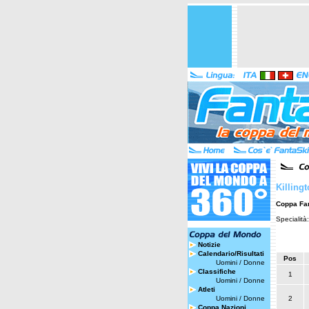
Killing
Coppa Fa
Specialità
Notizie
Calendario/Risultati
Pos
Uomini
/
Donne
Classifiche
1
Uomini
/
Donne
Atleti
Uomini
/
Donne
2
Coppa Nazioni