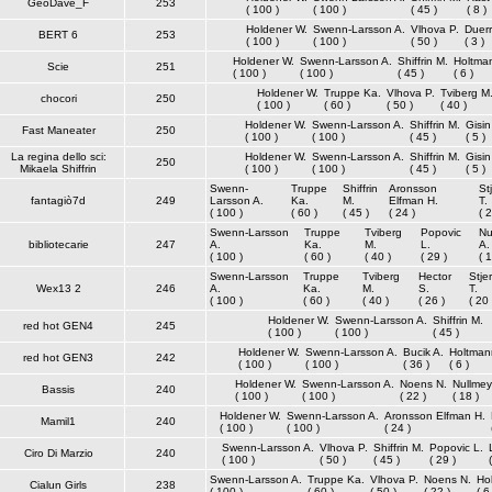
GeoDave_F
253
( 100 )
( 100 )
( 45 )
( 8 )
Holdener W.
Swenn-Larsson A.
Vlhova P.
Duerr
BERT 6
253
( 100 )
( 100 )
( 50 )
( 3 )
Holdener W.
Swenn-Larsson A.
Shiffrin M.
Holtma
Scie
251
( 100 )
( 100 )
( 45 )
( 6 )
Holdener W.
Truppe Ka.
Vlhova P.
Tviberg M
chocori
250
( 100 )
( 60 )
( 50 )
( 40 )
Holdener W.
Swenn-Larsson A.
Shiffrin M.
Gisin
Fast Maneater
250
( 100 )
( 100 )
( 45 )
( 5 )
La regina dello sci:
Holdener W.
Swenn-Larsson A.
Shiffrin M.
Gisin
250
Mikaela Shiffrin
( 100 )
( 100 )
( 45 )
( 5 )
Swenn-
Truppe
Shiffrin
Aronsson
St
fantagiò7d
249
Larsson A.
Ka.
M.
Elfman H.
T.
( 100 )
( 60 )
( 45 )
( 24 )
( 2
Swenn-Larsson
Truppe
Tviberg
Popovic
Nu
bibliotecarie
247
A.
Ka.
M.
L.
A.
( 100 )
( 60 )
( 40 )
( 29 )
( 1
Swenn-Larsson
Truppe
Tviberg
Hector
Stje
Wex13 2
246
A.
Ka.
M.
S.
T.
( 100 )
( 60 )
( 40 )
( 26 )
( 20 
Holdener W.
Swenn-Larsson A.
Shiffrin M.
red hot GEN4
245
( 100 )
( 100 )
( 45 )
Holdener W.
Swenn-Larsson A.
Bucik A.
Holtman
red hot GEN3
242
( 100 )
( 100 )
( 36 )
( 6 )
Holdener W.
Swenn-Larsson A.
Noens N.
Nullmey
Bassis
240
( 100 )
( 100 )
( 22 )
( 18 )
Holdener W.
Swenn-Larsson A.
Aronsson Elfman H.
Mamil1
240
( 100 )
( 100 )
( 24 )
Swenn-Larsson A.
Vlhova P.
Shiffrin M.
Popovic L.
Ciro Di Marzio
240
( 100 )
( 50 )
( 45 )
( 29 )
Swenn-Larsson A.
Truppe Ka.
Vlhova P.
Noens N.
Ho
Cialun Girls
238
( 100 )
( 60 )
( 50 )
( 22 )
( 6