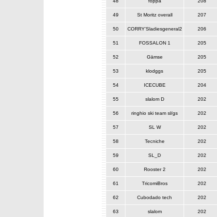
48
foppa
208
49
St Moritz overall
207
50
CORRY'Sladiesgeneral2
206
51
FOSSALON 1
205
52
Gämse
205
53
klodggs
205
54
ICECUBE
204
55
slalom D
202
56
ringhio ski team sl/gs
202
57
SL W
202
58
Tecniche
202
59
SL_D
202
60
Rooster 2
202
61
TricomiBros
202
62
Cubodado tech
202
63
slalom
202