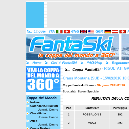
-
RISULTATI G
Crans Montana (SUI) - 15/02/2016 10:
Coppa Fantaski Donne
-
Stagione 2015/2016
Specialità: Slalom Speciale
Notizie
Calendario/Risultati
Pos
Fantateam
Punteggio
Uomini
/
Donne
Classifiche
1
FOSSALON 3
302
Uomini
/
Donne
Atleti
2
mary3
293
Uomini
/
Donne
Coppa Nazioni