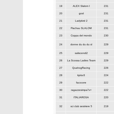
19
ALEX Slalom I
231
20
gosl
231
21
Ladybird 2
231
22
Flachau SLALOM
231
23
Coppa del mondo
230
24
donne du du du sl
229
25
saliscendi2
229
26
La Scossa Ladies Team
229
27
QuahogRacing
226
28
kjolur3
224
29
facocere
222
30
ragazzesimpa7x+
222
31
ITALIAROSA
220
32
sci club sestriere 5
219