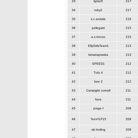
33
kjolur5
217
34
roby2
217
35
s.c.andale
216
36
pellegatti
215
37
a.s.tronzo
215
38
EllyGirlsTeam1
213
39
kimatrajowska
213
40
SPEED1
212
41
Tufu 4
212
42
bee 2
212
43
Campiglio overall
211
44
fava
211
45
prage f
209
46
TeoVI1F15
209
47
ski boiling
209