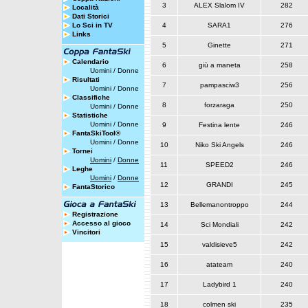
3
ALEX Slalom IV
282
Località
Dati Storici
Lo Sci in TV
4
SARA1
276
Links
5
Ginette
271
Calendario
6
giù a maneta
258
Uomini
/
Donne
Risultati
7
pampasciw3
256
Uomini
/
Donne
Classifiche
8
forzaraga
250
Uomini
/
Donne
Statistiche
Uomini
/
Donne
9
Festina lente
246
FantaSkiTool®
Uomini
/
Donne
10
Niko Ski Angels
246
Tornei
Uomini
/
Donne
11
SPEED2
246
Leghe
Uomini
/
Donne
12
GRANDI
245
FantaStorico
13
Bellemanontroppo
244
Registrazione
Accesso al gioco
14
Sci Mondiali
242
Vincitori
15
valdisieve5
242
16
atateam
240
17
Ladybird 1
240
18
colmen ski
235