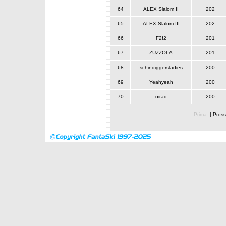
64
ALEX Slalom II
202
65
ALEX Slalom III
202
66
F2f2
201
67
ZUZZOLA
201
68
schindiggersladies
200
69
Yeahyeah
200
70
oirad
200
Prima
|
Pross