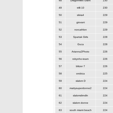
48
Dragonflies Giant
230
49
trilli 10
230
50
silvia4
229
51
giovani
229
52
norcathlon
229
53
Spartak Girls
228
54
Guca
228
55
Arianna2Photo
226
56
robynho-team
226
57
blitzer 7
226
58
orobica
225
59
slalom D
224
60
mattysuperdonne2
224
61
slalomdirndln
224
62
slalom donne
224
63
south miami beach
224