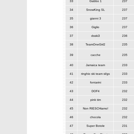
33
Gabbo 1
237
34
SnowKing SL
237
35
gianni 3
237
36
Giglio
237
37
dsski3
236
38
TeamOneGirl2
235
39
cacche
235
40
Jamaica team
233
41
ringhio ski team sl/gs
233
42
fontarini
233
43
DOF4
232
44
pink tim
232
45
Non RIESCHiamo!
232
46
chocola
232
47
Super Botole
231