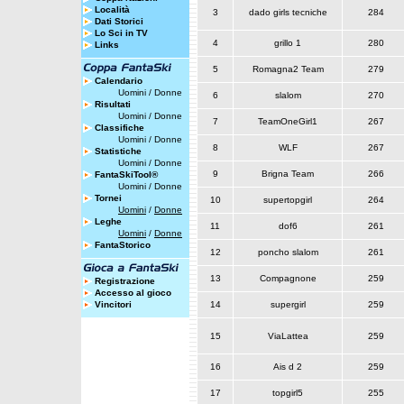
Località
3
dado girls tecniche
284
Dati Storici
Lo Sci in TV
4
grillo 1
280
Links
5
Romagna2 Team
279
Calendario
Uomini
/
Donne
6
slalom
270
Risultati
Uomini
/
Donne
7
TeamOneGirl1
267
Classifiche
Uomini
/
Donne
8
WLF
267
Statistiche
Uomini
/
Donne
9
Brigna Team
266
FantaSkiTool®
Uomini
/
Donne
Tornei
10
supertopgirl
264
Uomini
/
Donne
Leghe
11
dof6
261
Uomini
/
Donne
FantaStorico
12
poncho slalom
261
13
Compagnone
259
Registrazione
Accesso al gioco
Vincitori
14
supergirl
259
15
ViaLattea
259
16
Ais d 2
259
17
topgirl5
255