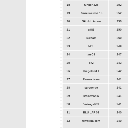
18
runner 42b
252
19
Rimini ski rosa 13
252
20
Ski club Adam
250
21
crilli2
250
22
skiteam
250
23
MiTo
249
24
an-03
247
25
eri2
243
26
Gregoland 1
242
27
Zeman team
241
28
sgrotondo
241
29
krasicmania
241
30
ValangaRSl
241
31
BLU LAF 03
240
32
terracina.com
240