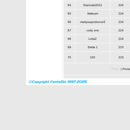
64
Giannabi2011
224
65
Nslteam
224
66
mattysuperdonne5
224
67
cody one
224
68
LiolaZ
224
69
Stella 1
223
70
150
223
Prima
|
Pross