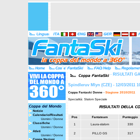
-
RISULTATI G
Spindleruv Mlyn (CZE) - 12/03/2011 1
Coppa Fantaski Donne
-
Stagione 2010/2011
Specialità: Slalom Speciale
Notizie
Calendario/Risultati
Pos
Fantateam
Punteggio
Uomini
/
Donne
Classifiche
1
Laura-slalom
330
Uomini
/
Donne
Atleti
2
PILLO GS
317
Uomini
/
Donne
Coppa Nazioni