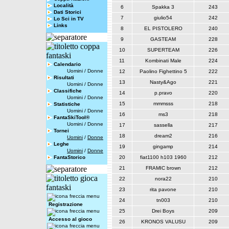
Località
6
Spakka 3
243
Dati Storici
7
giulio54
242
Lo Sci in TV
Links
8
EL PISTOLERO
240
9
GASTEAM
228
10
SUPERTEAM
226
11
Kombinati Male
224
Calendario
Uomini
/
Donne
12
Paolino Fighettino 5
222
Risultati
13
Nasty&Ago
221
Uomini
/
Donne
Classifiche
14
p.pravo
220
Uomini
/
Donne
15
mmmsss
218
Statistiche
Uomini
/
Donne
16
ms3
218
FantaSkiTool®
Uomini
/
Donne
17
sassella
217
Tornei
18
dream2
216
Uomini
/
Donne
Leghe
19
gingamp
214
Uomini
/
Donne
FantaStorico
20
fiat1100 h103 1960
212
21
FRAMIC brown
212
22
nora22
210
23
rita pavone
210
24
tn003
210
Registrazione
25
Drei Boys
209
Accesso al gioco
26
KRONOS VALUSU
209