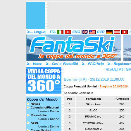
-
RISULTATI G
Bormio (ITA) - 29/12/2019 11:00:00
Coppa Fantaski Uomini
-
Stagione 2019/2020
Specialità: Combinata
Pos
Fantateam
Punteggio
Notizie
1
Ski rockers
266
Calendario/Risultati
2
BLO6
255
Uomini
/
Donne
Classifiche
3
FRAMIC oro
249
Uomini
/
Donne
Atleti
4
Whirlwind 2019
249
Uomini
/
Donne
5
Gaspemat 2
245
Coppa Nazioni