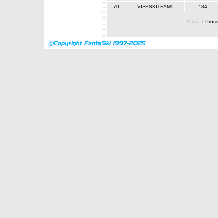
70
VISESKITEAM5
184
Prima
|
Pross