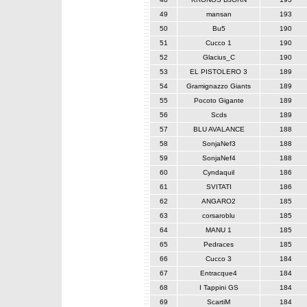
49
mansan
193
50
Bu5
190
51
Cucco 1
190
52
Glacius_C
190
53
EL PISTOLERO 3
189
54
Gramignazzo Giants
189
55
Pocoto Gigante
189
56
Scds
189
57
BLU AVALANCE
188
58
SonjaNef3
188
59
SonjaNef4
188
60
Cyndaquil
186
61
SVITATI
186
62
ANGARO2
185
63
corsaroblu
185
64
MANU 1
185
65
Pedraces
185
66
Cucco 3
184
67
Entracque4
184
68
I Tappini GS
184
69
ScartiM
184