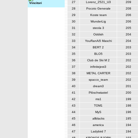
27
Lorenz_2521_U3
209
Vincitori
28
Pocoto Generale
208
29
Koste team
206
30
WunderLig
206
31
steola 3
205
32
Oddish
204
33
YouRanAi5 Maschi
204
34
BERT 2
203
35
BLO5
203
36
Club de Ski M 2
202
37
infinitejest3
202
38
METAL CARTER
202
39
spacco_team
202
40
dream3
201
41
Plöschwiastel
200
42
ms1
199
43
TOM1
198
44
MyS
196
45
allblacks
195
46
america
194
47
Ladybird 7
194
48
KRONOS BJORN
193