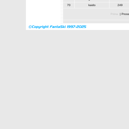
70
kaido
249
Prima
|
Pross