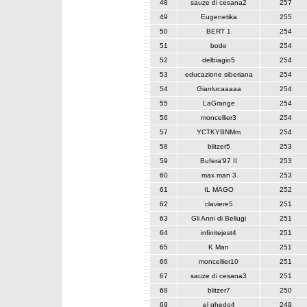
48
sauze di cesana2
257
49
Eugenetika
255
50
BERT 1
254
51
bode
254
52
delbiagio5
254
53
educazione siberiana
254
54
Gianlucaaaaa
254
55
LaGrange
254
56
moncellier3
254
57
YCTKYBNMm
254
58
blitzer5
253
59
Bufera'97 II
253
60
max man 3
253
61
IL MAGO
252
62
claviere5
251
63
Gli Anni di Bellugi
251
64
infinitejest4
251
65
K Man
251
66
moncellier10
251
67
sauze di cesana3
251
68
blitzer7
250
69
el ghedo4
249