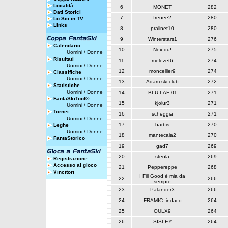
Località
6
MONET
282
Dati Storici
7
frenee2
280
Lo Sci in TV
Links
8
pralinet10
280
9
Winterstars1
276
Calendario
10
Nex,du!
275
Uomini
/
Donne
Risultati
11
melezet6
274
Uomini
/
Donne
12
moncellier9
274
Classifiche
Uomini
/
Donne
13
Adam ski club
272
Statistiche
Uomini
/
Donne
14
BLU LAF 01
271
FantaSkiTool®
15
kjolur3
271
Uomini
/
Donne
Tornei
16
scheggia
271
Uomini
/
Donne
17
barbis
270
Leghe
Uomini
/
Donne
18
mantecaia2
270
FantaStorico
19
gad7
269
20
steola
269
Registrazione
Accesso al gioco
21
Peppereppe
268
Vincitori
I Fill Good è mia da
22
266
sempre
23
Palander3
266
24
FRAMIC_indaco
264
25
OULX9
264
26
SISLEY
264