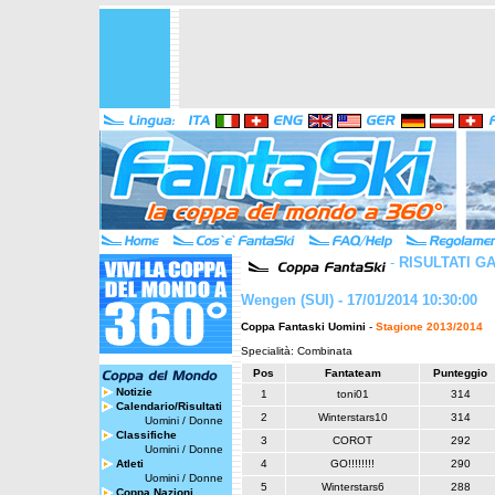
-
RISULTATI G
Wengen (SUI) - 17/01/2014 10:30:00
Coppa Fantaski Uomini
-
Stagione 2013/2014
Specialità: Combinata
Pos
Fantateam
Punteggio
Notizie
1
toni01
314
Calendario/Risultati
2
Winterstars10
314
Uomini
/
Donne
Classifiche
3
COROT
292
Uomini
/
Donne
Atleti
4
GO!!!!!!!!
290
Uomini
/
Donne
5
Winterstars6
288
Coppa Nazioni