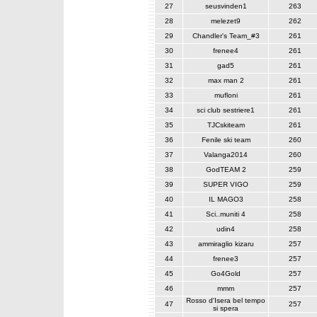
27
seusvinden1
263
28
melezet9
262
29
Chandler's Team_#3
261
30
frenee4
261
31
gad5
261
32
max man 2
261
33
mufloni
261
34
sci club sestriere1
261
35
TJCskiteam
261
36
Fenile ski team
260
37
Valanga2014
260
38
GodTEAM 2
259
39
SUPER VIGO
259
40
IL MAGO3
258
41
Sci..muniti 4
258
42
udin4
258
43
ammiraglio kizaru
257
44
frenee3
257
45
Go4Gold
257
46
mmm
257
Rosso d'Isera bel tempo
47
257
si spera