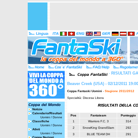
-
RISULTATI G
Beaver Creek (USA) - 02/12/2011 19:0
Coppa Fantaski Uomini
-
Stagione 2011/2012
Specialità: Discesa Libera
Notizie
Calendario/Risultati
Pos
Fantateam
Punteggio
Uomini
/
Donne
Classifiche
1
Warriors F.C. 3
314
Uomini
/
Donne
2
SnowKing GrandSlam
292
Atleti
Uomini
/
Donne
3
BLUE TEAM DH
291
Coppa Nazioni