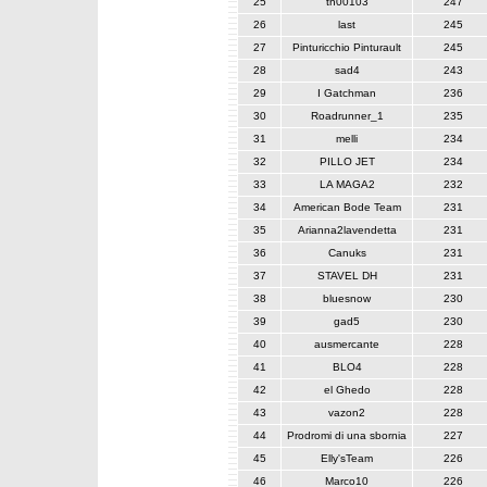
25
tn00103
247
26
last
245
27
Pinturicchio Pinturault
245
28
sad4
243
29
I Gatchman
236
30
Roadrunner_1
235
31
melli
234
32
PILLO JET
234
33
LA MAGA2
232
34
American Bode Team
231
35
Arianna2lavendetta
231
36
Canuks
231
37
STAVEL DH
231
38
bluesnow
230
39
gad5
230
40
ausmercante
228
41
BLO4
228
42
el Ghedo
228
43
vazon2
228
44
Prodromi di una sbornia
227
45
Elly'sTeam
226
46
Marco10
226