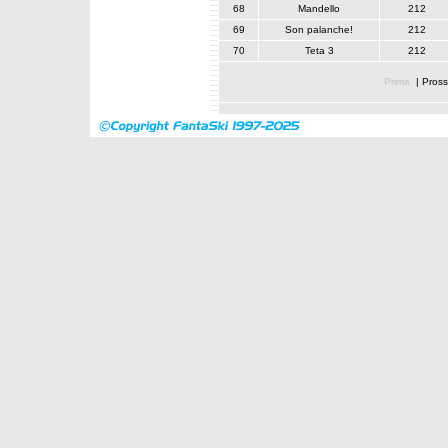
68
Mandello
212
69
Son palanche!
212
70
Teta 3
212
Prima
|
Pross