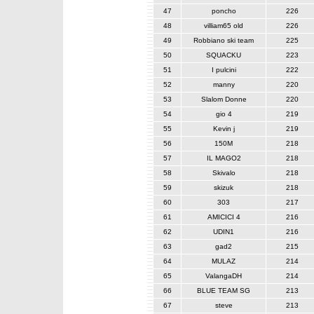
47
poncho
226
48
villiam65 old
226
49
Robbiano ski team
225
50
SQUACKU
223
51
I pulcini
222
52
manny
220
53
Slalom Donne
220
54
gio 4
219
55
Kevin j
219
56
150M
218
57
IL MAGO2
218
58
Skivalo
218
59
skizuk
218
60
303
217
61
AMICICI 4
216
62
UDIN1
216
63
gad2
215
64
MULAZ
214
65
ValangaDH
214
66
BLUE TEAM SG
213
67
steve
213