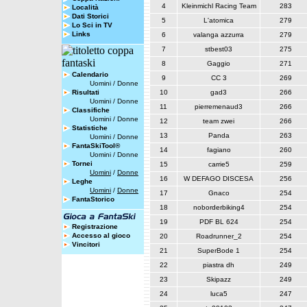
4
Kleinmichl Racing Team
283
Località
Dati Storici
5
L'atomica
279
Lo Sci in TV
Links
6
valanga azzurra
279
7
stbest03
275
8
Gaggio
271
Calendario
9
CC 3
269
Uomini
/
Donne
Risultati
10
gad3
266
Uomini
/
Donne
11
pierremenaud3
266
Classifiche
Uomini
/
Donne
12
team zwei
266
Statistiche
13
Panda
263
Uomini
/
Donne
FantaSkiTool®
14
fagiano
260
Uomini
/
Donne
Tornei
15
carrie5
259
Uomini
/
Donne
16
W DEFAGO DISCESA
256
Leghe
Uomini
/
Donne
17
Gnaco
254
FantaStorico
18
noborderbiking4
254
19
PDF BL 624
254
Registrazione
Accesso al gioco
20
Roadrunner_2
254
Vincitori
21
SuperBode 1
254
22
piastra dh
249
23
Skipazz
249
24
luca5
247